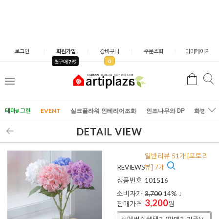
로그인
회원가입
장바구니
주문조회
마이페이지
0
첫구매 7
검
검
메
색
색
뉴
테마# 그린
EVENT
실크플라워 인테리어조화
인조나무와 DP
화병/화
DETAIL VIEW
일반리뷰 51개 [포토리
REVIEWS
뷰] 7개
상품번호
101516
소비자가
3,700
14
% ↓
3,200
판매가격
원