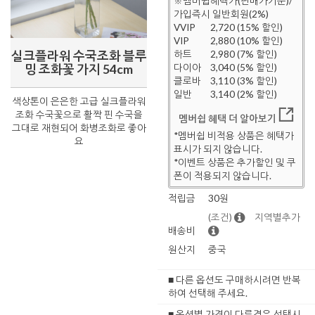
※멤버쉽혜택가(판매가기준)/
가입즉시 일반회원(2%)
VVIP
2,720 (15% 할인)
VIP
2,880 (10% 할인)
실크플라워 수국조화 블루
하트
2,980 (7% 할인)
밍 조화꽃 가지 54cm
다이아
3,040 (5% 할인)
클로바
3,110 (3% 할인)
일반
3,140 (2% 할인)
색상톤이 은은한 고급 실크플라워
조화 수국꽃으로 활짝 핀 수국을
멤버쉽 혜택 더 알아보기
그대로 재현되어 화병조화로 좋아
*멤버쉽 비적용 상품은 혜택가
요
표시가 되지 않습니다.
*이벤트 상품은 추가할인 및 쿠
폰이 적용되지 않습니다.
적립금
30원
(조건)
지역별추가
배송비
원산지
중국
■ 다른 옵션도 구매하시려면 반복
하여 선택해 주세요.
■ 옵션별 가격이 다른경우 선택시