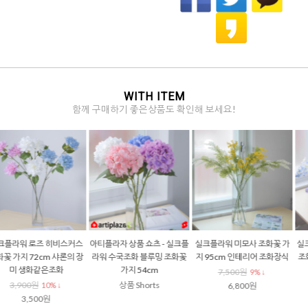
WITH ITEM
함께 구매하기 좋은상품도 확인해 보세요!
실크플라워 클레마티스 9송이
실크플라워 메리골드 조화 꽃
원형 유리화병 투명 줄무늬 스
조화 꽃 가지 80cm 생화같은
가지 55cm 생화같은 천수국
트라이프 꽃병
으아리 행잉조화
4,900원
17,000원
4% ↓
7% ↓
3,500원
6% ↓
4,700원
15,800원
3,300원