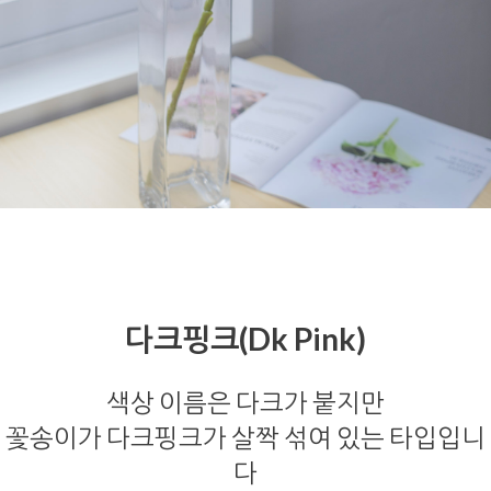
다크핑크(Dk Pink)
색상 이름은 다크가 붙지만
꽃송이가 다크핑크가 살짝 섞여 있는 타입입니
다