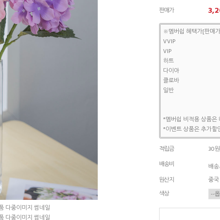
3,2
판매가
※멤버쉽 혜택가[판매가
VVIP
VIP
하트
다이아
클로바
일반
*멤버쉽 비적용 상품은 
*이벤트 상품은 추가할인
적립금
30원
배송비
배송조
원산지
중국
색상