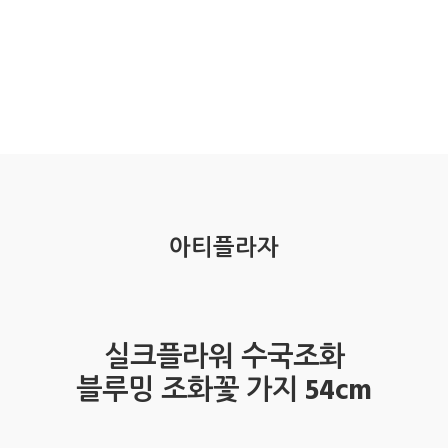
아티플라자
실크플라워 수국조화
블루밍 조화꽃 가지 54cm