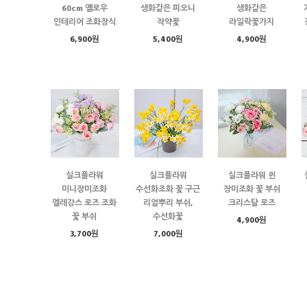
60cm 옐로우
생화같은 피오니
생화같은
인테리어 조화장식
작약꽃
라일락꽃가지
6,900원
5,400원
4,900원
실크플라워
실크플라워
실크플라워 퀸
미니장미조화
수선화조화 꽃 구근
장미조화 꽃 부쉬
엘레강스 로즈 조화
리얼뿌리 부쉬,
크리스탈 로즈
꽃 부쉬
수선화꽃
4,900원
3,700원
7,000원