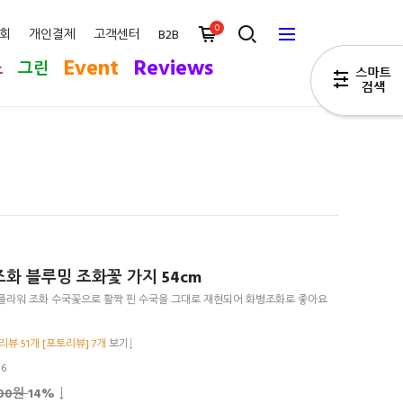
0
회
개인결제
고객센터
B2B
Event
Reviews
스
그린
화 블루밍 조화꽃 가지 54cm
플라워 조화 수국꽃으로 활짝 핀 수국을 그대로 재현되어 화병조화로 좋아요
리뷰 51개 [포토리뷰] 7개
보기↓
16
700원
14
% ↓