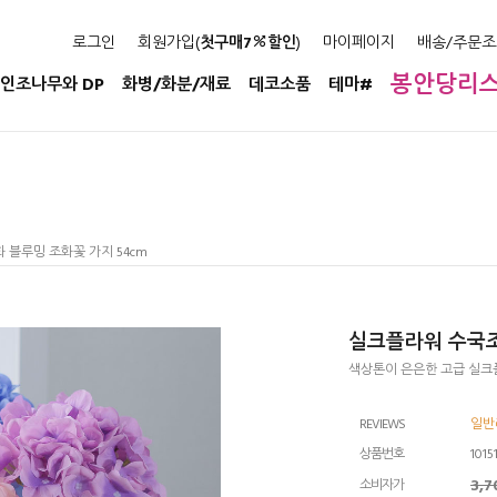
로그인
회원가입(
첫구매7
할인
)
마이페이지
배송/주문조
봉안당리
인조나무와 DP
화병/화분/재료
데코소품
테마#
 블루밍 조화꽃 가지 54cm
실크플라워 수국조
색상톤이 은은한 고급 실크
REVIEWS
일반
상품번호
1015
3,
소비자가