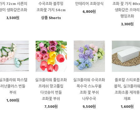
가지 72cm 샤론의
수국조화 블루밍
인테리어 조화장식
조화 꽃 가지 80c
장미 생화같은조화
조화꽃 가지 54cm
생화같은 으아리
6,800원
행잉조화
3,500원
상품 Shorts
3,300원
실크플라워 파스텔
실크플라워 튤립조화
실크플라워 수국조화
플로랄 스티로폼
러넌큘러스 번들
프레쉬 망고튤립
목수국 스노우볼
블럭, 실크플라
부쉬
다섯송이 번들
조화 꽃 부쉬
조화소품 제작용
조화꽃 부쉬
나무수국
재료
1,000원
7,500원
9,500원
1,600원