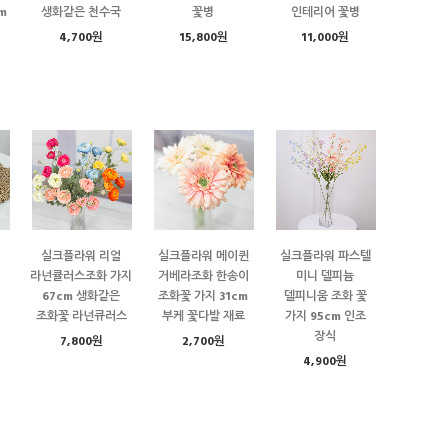
m
생화같은 천수국
꽃병
인테리어 꽃병
4,700원
15,800원
11,000원
실크플라워 리얼
실크플라워 메이퀸
실크플라워 파스텔
워
라넌큘러스조화 가지
거베라조화 한송이
미니 델피늄
67cm 생화같은
조화꽃 가지 31cm
델피니움 조화 꽃
조화꽃 라넌큐러스
부케 꽃다발 재료
가지 95cm 인조
장식
7,800원
2,700원
4,900원