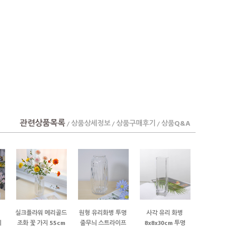
관련상품목록
상품상세정보
상품구매후기
상품Q&A
/
/
/
실크플라워 메리골드
원형 유리화병 투명
사각 유리 화병
이
조화 꽃 가지 55cm
줄무늬 스트라이프
8x8x30cm 투명