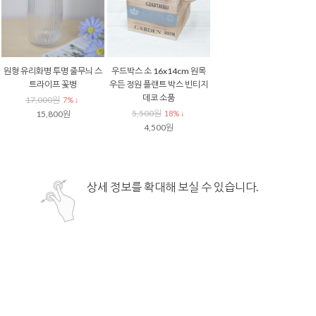
원형 유리화병 투명 줄무늬 스
우드박스 소 16x14cm 원목
트라이프 꽃병
우든 정원 플랜트 박스 빈티지
데코 소품
17,000원
7% ↓
5,500원
15,800원
18% ↓
4,500원
상세 정보를 확대해 보실 수 있습니다.