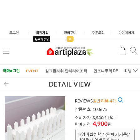
로그인
회원가입
장바구니
주문조회
마이페이지
0
첫구매 7
검
검
메
색
색
뉴
테마# 그린
EVENT
실크플라워 인테리어조화
인조나무와 DP
화병/화
DETAIL VIEW
REVIEWS
일반리뷰 4개
상품번호
103675
소비자가
5,500
11
% ↓
4,900
판매가격
원
※멤버쉽혜택가(판매가기준)/