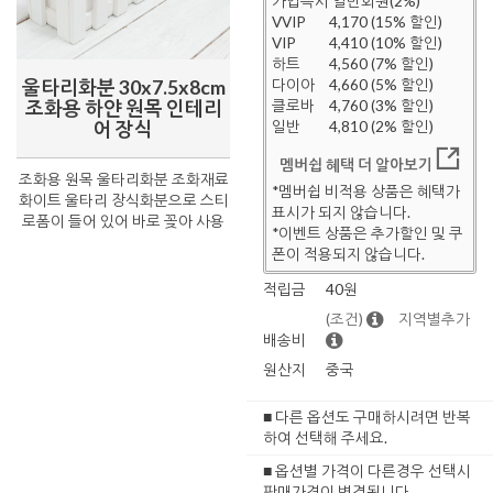
가입즉시 일반회원(2%)
VVIP
4,170 (15% 할인)
VIP
4,410 (10% 할인)
하트
4,560 (7% 할인)
울타리화분 30x7.5x8cm
다이아
4,660 (5% 할인)
조화용 하얀 원목 인테리
클로바
4,760 (3% 할인)
어 장식
일반
4,810 (2% 할인)
멤버쉽 혜택 더 알아보기
조화용 원목 울타리화분 조화재료
*멤버쉽 비적용 상품은 혜택가
화이트 울타리 장식화분으로 스티
표시가 되지 않습니다.
로폼이 들어 있어 바로 꽂아 사용
*이벤트 상품은 추가할인 및 쿠
폰이 적용되지 않습니다.
적립금
40원
(조건)
지역별추가
배송비
원산지
중국
■ 다른 옵션도 구매하시려면 반복
하여 선택해 주세요.
■ 옵션별 가격이 다른경우 선택시
판매가격이 변경됩니다.