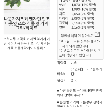
가입즉시 일반회원(2%)
VVIP
1,870 (15% 할인)
VIP
1,980 (10% 할인)
하트
2,050 (7% 할인)
나뭇가지조화 벤자민 인조
다이아
2,090 (5% 할인)
나뭇잎 조화 식물 잎 가지
클로바
2,140 (3% 할인)
그린/화이트
일반
2,160 (2% 할인)
멤버쉽 혜택 더 알아보기
조화나무 제작용 벤자민 잎가지 가
*멤버쉽 비적용 상품은 혜택가
장 많이 사용하는 인조나무 제작용
표시가 되지 않습니다.
재료 소품제작에도 사용하죠
*이벤트 상품은 추가할인 및 쿠
폰이 적용되지 않습니다.
적립금
20원
(조건)
지역별추가
배송비
원산지
중국
■ 다른 옵션도 구매하시려면 반복
하여 선택해 주세요.
■ 옵션별 가격이 다른경우 선택시
판매가격이 변경됩니다.