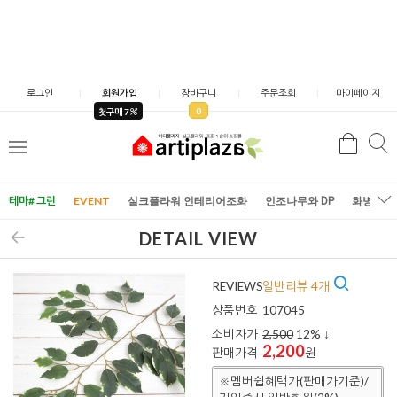
로그인
회원가입
장바구니
주문조회
마이페이지
0
첫구매 7
검
검
메
색
색
뉴
테마# 그린
EVENT
실크플라워 인테리어조화
인조나무와 DP
화병/화
DETAIL VIEW
REVIEWS
일반리뷰 4개
상품번호
107045
소비자가
2,500
12
% ↓
2,200
판매가격
원
※멤버쉽혜택가(판매가기준)/