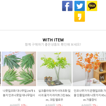
WITH ITEM
함께 구매하기 좋은상품도 확인해 보세요!
나뭇잎조화 대나무잎 24개 1
실크플라워 아카시아조화 잎
인조나무가지 은행잎조화 가
봉지 인조나뭇잎 대나무잎사
사귀 꽃가지 라이트그린 80c
을 단풍잎조화 나뭇가지 95c
귀
m, 크림 옐로우
m 가을장식
4,200원
4,500원
6,500원
10% ↓
13% ↓
9% ↓