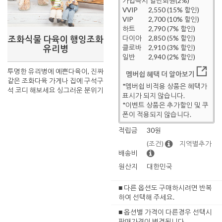
가입즉시 일반회원(2%)
VVIP
2,550 (15% 할인)
VIP
2,700 (10% 할인)
하트
2,790 (7% 할인)
조화식물 다육이 행잉조화
다이아
2,850 (5% 할인)
유리병
클로바
2,910 (3% 할인)
일반
2,940 (2% 할인)
투명한 유리병에 예쁜다육이, 진짜
멤버쉽 혜택 더 알아보기
같은 조화다육 가게나 집에 구석구
*멤버쉽 비적용 상품은 혜택가
석 코디 해보세요 싱그러운 분위기
표시가 되지 않습니다.
*이벤트 상품은 추가할인 및 쿠
폰이 적용되지 않습니다.
적립금
30원
(조건)
지역별추가
배송비
원산지
대한민국
■ 다른 옵션도 구매하시려면 반복
하여 선택해 주세요.
■ 옵션별 가격이 다른경우 선택시
판매가격이 변경됩니다.