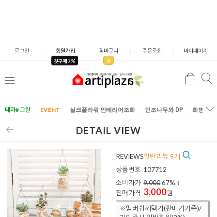
로그인
회원가입
장바구니
주문조회
마이페이지
0
첫구매 7
검
검
메
색
색
뉴
테마# 그린
EVENT
실크플라워 인테리어조화
인조나무와 DP
화병/화
DETAIL VIEW
REVIEWS
일반리뷰 9개
상품번호
107712
소비자가
9,000
67
% ↓
3,000
판매가격
원
※멤버쉽혜택가(판매가기준)/