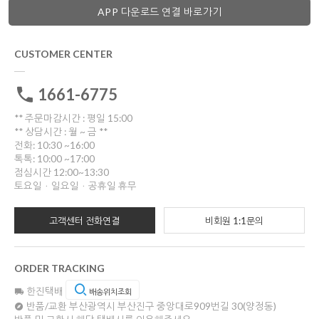
APP 다운로드 연결 바로가기
CUSTOMER CENTER
1661-6775
** 주문마감시간 : 평일 15:00
** 상담시간 : 월 ~ 금 **
전화: 10:30 ~16:00
톡톡: 10:00 ~17:00
점심시간 12:00~13:30
토요일ㆍ일요일ㆍ공휴일 휴무
고객센터 전화연결
비회원 1:1문의
ORDER TRACKING
한진택배
배송위치조회
반품/교환
부산광역시 부산진구 중앙대로909번길 30(양정동)