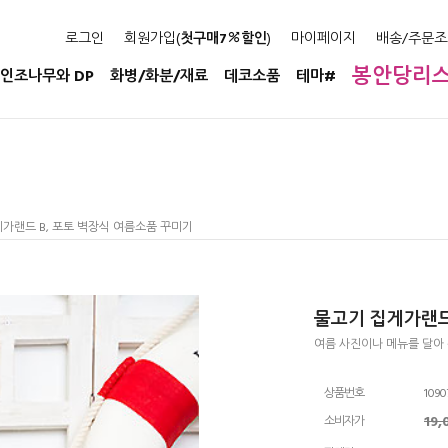
로그인
회원가입(
첫구매7
할인
)
마이페이지
배송/주문조
봉안당리
인조나무와 DP
화병/화분/재료
데코소품
테마#
게가랜드 B, 포토 벽장식 여름소품 꾸미기
물고기 집게가랜드
여름 사진이나 메뉴를 달아
상품번호
1090
19
소비자가