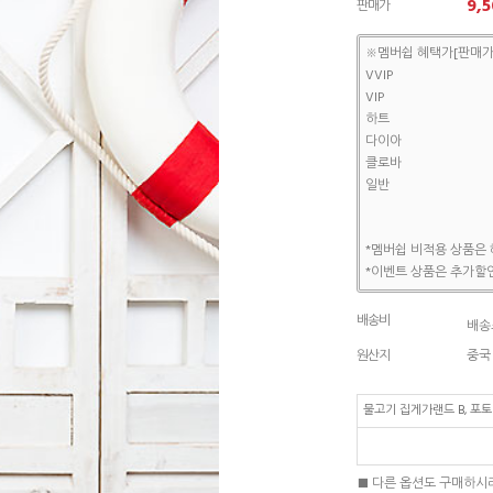
9,5
판매가
※멤버쉽 혜택가[판매가
VVIP
VIP
하트
다이아
클로바
일반
*멤버쉽 비적용 상품은 
*이벤트 상품은 추가할인
배송비
배송조
원산지
중국
물고기 집게가랜드 B, 포
■ 다른 옵션도 구매하시