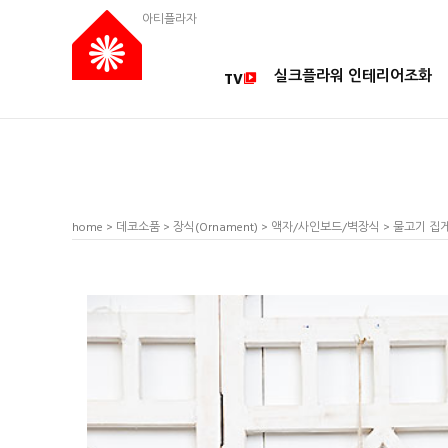
아티플라자
실크플라워 인테리어조화
TV
home
>
데코소품
>
장식(Ornament)
>
액자/사인보드/벽장식
> 물고기 집