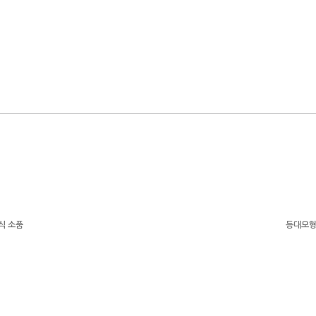
식 소품
등대모형