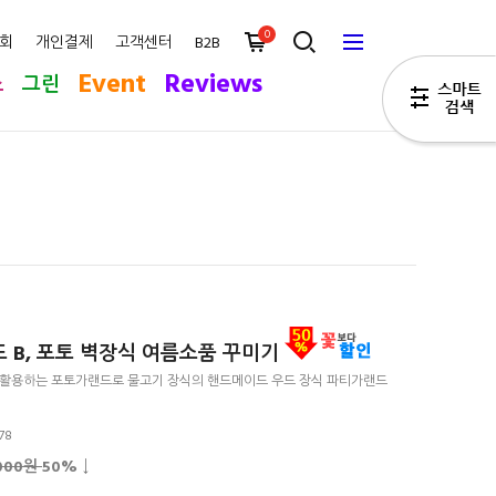
0
회
개인결제
고객센터
B2B
Event
Reviews
스
그린
 B, 포토 벽장식 여름소품 꾸미기
 활용하는 포토가랜드로 물고기 장식의 핸드메이드 우드 장식 파티가랜드
78
,000원
50
% ↓