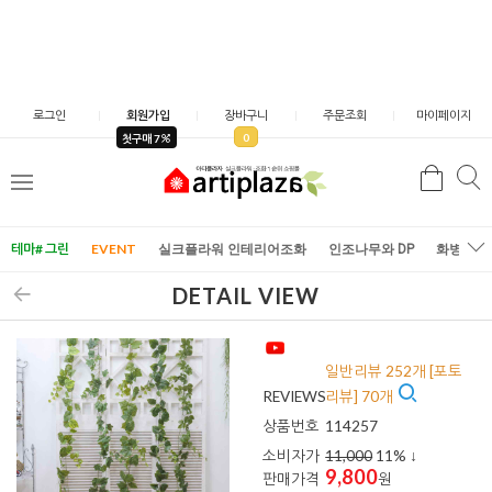
로그인
회원가입
장바구니
주문조회
마이페이지
0
첫구매 7
검
검
메
색
색
뉴
테마# 그린
EVENT
실크플라워 인테리어조화
인조나무와 DP
화병/화
DETAIL VIEW
일반리뷰 252개 [포토
REVIEWS
리뷰] 70개
상품번호
114257
소비자가
11,000
11
% ↓
9,800
판매가격
원