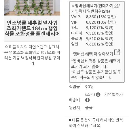
※멤버쉽혜택가(판매가기준)/
가입즉시 일반회원(2%)
VVIP
8,330 (15% 할인)
인조넝쿨 네추럴 잎사귀
VIP
8,820 (10% 할인)
조화가랜드 184cm 행잉
하트
9,120 (7% 할인)
식물 조화넝쿨 플랜테리어
다이아
9,310 (5% 할인)
클로바
9,510 (3% 할인)
일반
9,610 (2% 할인)
아티플라자의 자연스럽고 싱그러
운 넝쿨조화 조화덩굴 행잉조화 파
멤버쉽 혜택 더 알아보기
티션 기둥 벽장식 베란다정원 꾸미
*멤버쉽 비적용 상품은 혜택가
기
표시가 되지 않습니다.
*이벤트 상품은 추가할인 및 쿠
폰이 적용되지 않습니다.
적립금
90원
(조건)
지역별추가
배송비
원산지
중국
■ 다른 옵션도 구매하시려면 반복
하여 선택해 주세요.