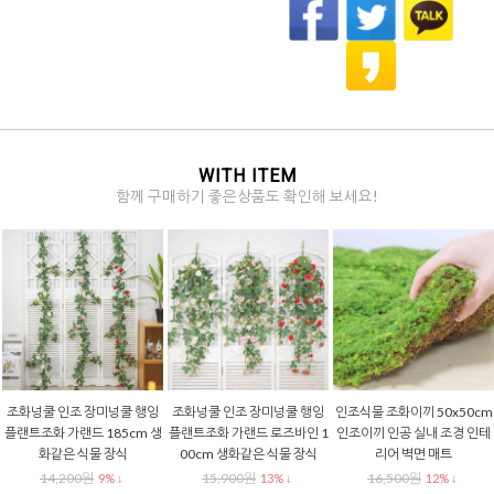
WITH ITEM
함께 구매하기 좋은상품도 확인해 보세요!
조화넝쿨 인조 장미넝쿨 행잉
조화넝쿨 인조 장미넝쿨 행잉
인조식물 조화이끼 50x50cm
플랜트조화 가랜드 185cm 생
플랜트조화 가랜드 로즈바인 1
인조이끼 인공 실내 조경 인테
화같은 식물 장식
00cm 생화같은 식물 장식
리어 벽면 매트
14,200원
15,900원
16,500원
9% ↓
13% ↓
12% ↓