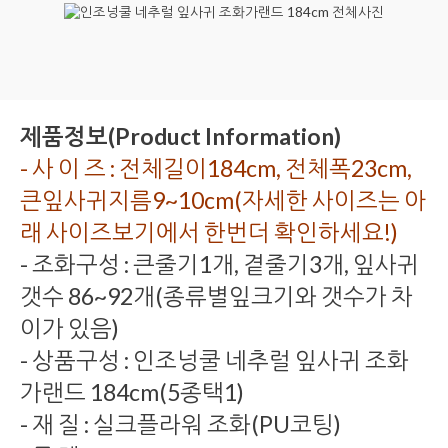
제품정보(Product Information)
- 사 이 즈 : 전체길이184cm, 전체폭23cm,
큰잎사귀지름9~10cm(자세한 사이즈는 아
래 사이즈보기에서 한번더 확인하세요!)
- 조화구성 : 큰줄기1개, 곁줄기3개, 잎사귀
갯수 86~92개(종류별잎크기와 갯수가 차
이가 있음)
- 상품구성 : 인조넝쿨 네추럴 잎사귀 조화
가랜드 184cm(5종택1)
- 재 질 : 실크플라워 조화(PU코팅)