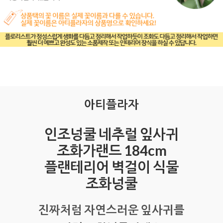
아티플라자
인조넝쿨 네추럴 잎사귀
조화가랜드 184cm
플랜테리어 벽걸이 식물
조화넝쿨
진짜처럼 자연스러운 잎사귀를