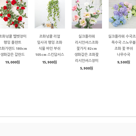
조화넝쿨 벨벳장미
조화넝쿨 리얼
실크플라워
실크플라워 수국조
행잉 플랜트
잎사귀 행잉 조화
리시안셔스조화
목수국 스노우볼
조화가랜드 180cm
식물 바인 부쉬
꽃가지 82cm
조화 꽃 부쉬
생화같은 갈란드
105cm 스킨답서스
생화같은 조화꽃
나무수국
리시안셔스장미
19,000원
15,900원
9,500원
5,900원