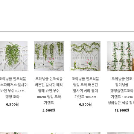
조화넝쿨 인조식물
조화넝쿨 인조식물
조화넝쿨 인조식물
조화넝쿨 인조
아스파라거스 잎사귀
버튼펀 잎사귀 베리
행잉 조화 버튼펀
장미넝쿨
바인 부쉬 85cm
열매 바인 부쉬
잎사귀 베리 열매
행잉플랜트조화
행잉 조화
80cm 행잉 조화
가랜드 180cm
가랜드 185cm
가랜드
생화같은 식물 장
6,500원
6,500원
5,500원
12,900원