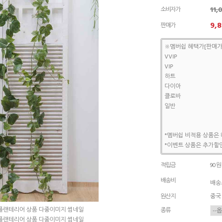
11
소비자가
9,
판매가
※멤버쉽 혜택가[판매가
VVIP
VIP
하트
다이아
클로바
일반
*멤버쉽 비적용 상품은 
*이벤트 상품은 추가할인
적립금
90원
배송비
배송조
원산지
중국
종류