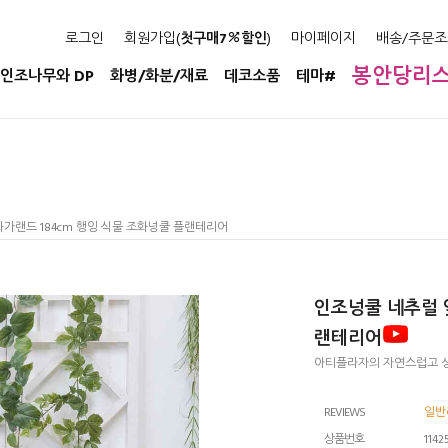
로그인
회원가입(
첫구매7
할인
)
마이페이지
배송/주문조
봉안당리
인조나무와 DP
화병/화분/재료
데코소품
테마#
가랜드 184cm 행잉 식물 조화넝쿨 플랜테리어
인조넝쿨 네추럴 
랜테리어
아티플라자의 자연스럽고 싱
REVIEWS
일반리
상품번호
1142