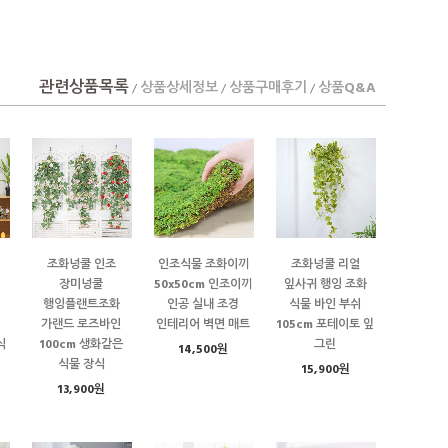
관련상품목록
상품상세정보
상품구매후기
상품Q&A
/
/
/
조화넝쿨 인조
인조식물 조화이끼
조화넝쿨 리얼
장미넝쿨
50x50cm 인조이끼
잎사귀 행잉 조화
행잉플랜트조화
인공 실내 조경
식물 바인 부쉬
가랜드 로즈바인
인테리어 벽면 매트
105cm 포테이토 잎
식
100cm 생화같은
그린
14,500원
식물 장식
15,900원
13,900원