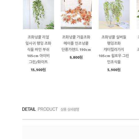
조화넝쿨 리얼
조화넝쿨 가을조화
조화넝쿨 실버들
잎사귀 행잉 조화
메이플 인조넝쿨
행잉조화
식물 바인 부쉬
단풍가랜드 190cm
캐터필라가지
105cm 아이비
105cm 윌로우 그린
9,800원
그린/화이트
인조식물
15,900원
5,900원