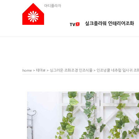
아티플라자
실크플라워 인테리어조화
TV
home
>
테마#
>
싱그러운 조화조경 인조식물
> 인조넝쿨 네추럴 잎사귀 조화