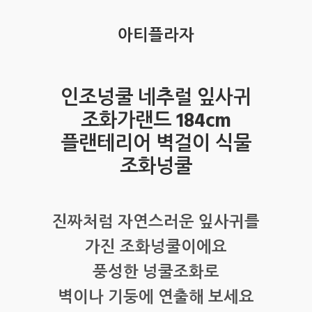
아티플라자
인조넝쿨 네추럴 잎사귀
조화가랜드 184cm
플랜테리어 벽걸이 식물
조화넝쿨
진짜처럼 자연스러운 잎사귀를
가진 조화넝쿨이에요
풍성한 넝쿨조화로
벽이나 기둥에 연출해 보세요