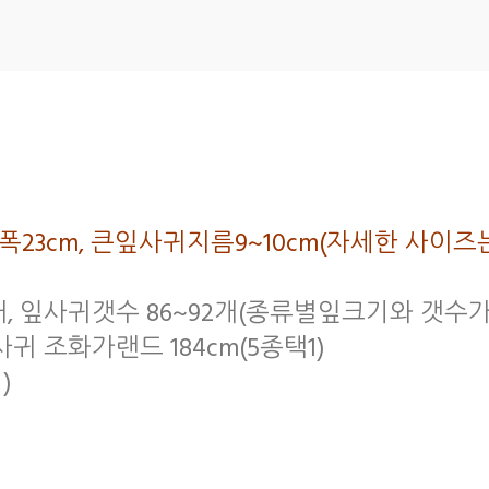
, 전체폭23cm, 큰잎사귀지름9~10cm(자세한 
3개, 잎사귀갯수 86~92개(종류별잎크기와 갯수
귀 조화가랜드 184cm(5종택1)
)