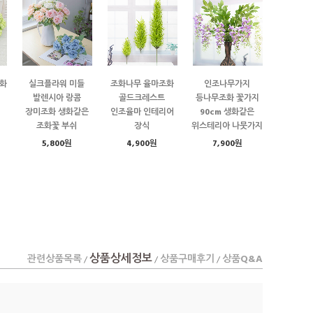
화
실크플라워 미들
조화나무 율마조화
인조나무가지
발렌시아 랑콤
골드크레스트
등나무조화 꽃가지
장미조화 생화같은
인조율마 인테리어
90cm 생화같은
조화꽃 부쉬
장식
위스테리아 나뭇가지
5,800원
4,900원
7,900원
상품상세정보
관련상품목록
상품구매후기
상품Q&A
/
/
/