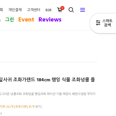
0
회
개인결제
고객센터
B2B
Event
Reviews
스
그린
잎사귀 조화가랜드 184cm 행잉 식물 조화넝쿨 플
그러운 넝쿨조화 조화덩굴 행잉조화 파티션 기둥 벽장식 베란다정원 꾸미기
뷰 252개 [포토리뷰] 70개
보기↓
57