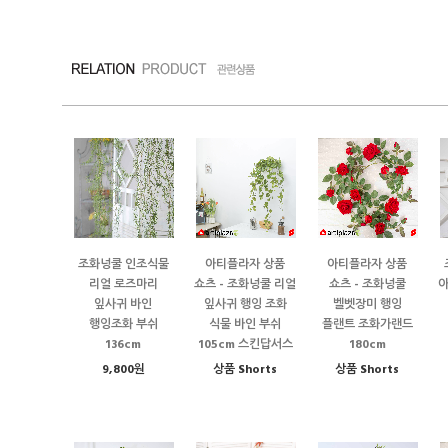
조화넝쿨 인조식물
아티플라자 상품
아티플라자 상품
리얼 로즈마리
쇼츠 - 조화넝쿨 리얼
쇼츠 - 조화넝쿨
잎사귀 바인
잎사귀 행잉 조화
벨벳장미 행잉
행잉조화 부쉬
식물 바인 부쉬
플랜트 조화가랜드
136cm
105cm 스킨답서스
180cm
9,800원
상품 Shorts
상품 Shorts