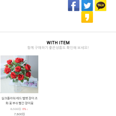
WITH ITEM
함께 구매하기 좋은상품도 확인해 보세요!
실크플라워 레드 벨벳 장미 조
화 꽃 부쉬 빨간 장미꽃
8,500원
8% ↓
7,800원