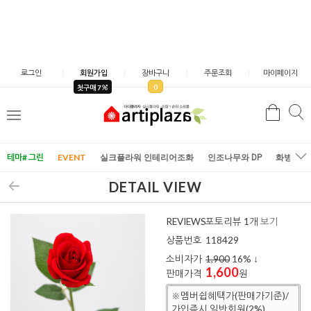
로그인
회원가입
장바구니
주문조회
마이페이지
0
첫구매 7
검
검
메
색
색
뉴
테마# 그린
EVENT
실크플라워 인테리어조화
인조나무와 DP
화병/화
DETAIL VIEW
REVIEWS
포토리뷰 1개
보기
상품번호
118429
소비자가
1,900
16
% ↓
1,600
판매가격
원
※멤버쉽혜택가(판매가기준)/
가입즉시 일반회원(2%)