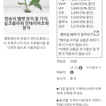
VVIP
1,360 (15% 할인)
VIP
1,440 (10% 할인)
하트
1,490 (7% 할인)
다이아
1,520 (5% 할인)
한송이 벨벳 장미 꽃 가지,
클로바
1,560 (3% 할인)
실크플라워 인테리어조화
일반
1,570 (2% 할인)
장식
멤버쉽 혜택 더 알아보기
벨벳원단의 한송이 장미조화입니
*멤버쉽 비적용 상품은 혜택가
다 조화코사지 또는 조화꽃다발 등
표시가 되지 않습니다.
다양한 용도로 사용한답니다
*이벤트 상품은 추가할인 및 쿠
폰이 적용되지 않습니다.
적립금
10원
(조건)
지역별추가
배송비
원산지
중국
■ 다른 옵션도 구매하시려면 반복
하여 선택해 주세요.
■ 옵션별 가격이 다른경우 선택시
판매가격이 변경됩니다.