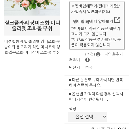
※멤버쉽혜택가(판매가기준)/
가입즉시 일반회원(2%)
멤버쉽 혜택 더 알아보기
실크플라워 장미조화 미니
줄리엣 조화꽃 부쉬
*멤버쉽 비적용 상품은 혜택가
표시가 되지 않습니다.
*이벤트 상품은 추가할인 및 쿠
네추럴한 쉐입 줄리엣 장미조화 꽃
폰이 적용되지 않습니다.
송이와 봉오리가 섞인 미니조화 생
화같은조화 미니장미 조화꽃 부쉬
(조건)
지역별추가
배송비
원산지
중국
■ 다른 옵션도 구매하시려면 반복
하여 선택해 주세요.
■ 옵션별 가격이 다른경우 선택시
판매가격이 변경됩니다.
색상