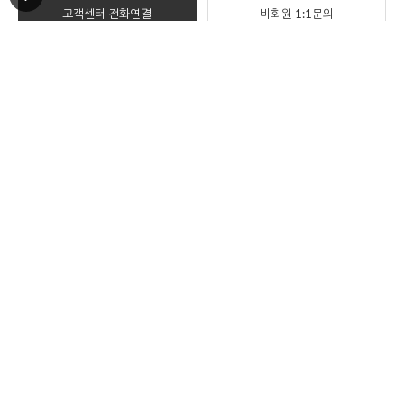
고객센터 전화연결
비회원 1:1문의
ORDER TRACKING
한진택배
배송위치조회
반품/교환
부산광역시 부산진구 중앙대로909번길 30(양정동)
반품 및 교환시 해당 택배사를 이용해주세요.
COMPANY INFO
상호명
아티플라자
대표이사
김민수
대표전화
1661-6775
주소
부산광역시 부산진구 중앙대로909번길
30(양정동)
사업자등록번호
621-10-57857
통신판매업신고
2012-부산진-0328
개인정보관리책임자
김민수
cs@artiplaza.com
호스팅제공
(주)코리아센터