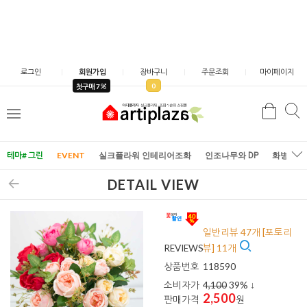
로그인
회원가입
장바구니
주문조회
마이페이지
0
첫구매 7
검
검
메
색
색
뉴
테마# 그린
EVENT
실크플라워 인테리어조화
인조나무와 DP
화병/화
DETAIL VIEW
일반리뷰 47개 [포토리
REVIEWS
뷰] 11개
상품번호
118590
소비자가
4,100
39
% ↓
2,500
판매가격
원