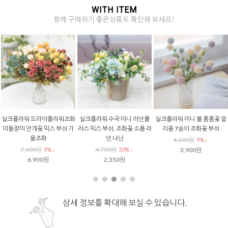
WITH ITEM
함께 구매하기 좋은상품도 확인해 보세요!
실크플라워 드라이플라워조화
실크플라워 수국 미니 러넌큘
실크플라워 미니 볼 폼폼꽃 알
미들장미 안개꽃 믹스 부쉬 가
러스 믹스 부쉬, 조화꽃 소품 라
리움 7송이 조화꽃 부쉬
을조화
넌 나난
4,300원
9% ↓
7,600원
4,700원
9% ↓
50% ↓
3,900원
6,900원
2,350원
상세 정보를 확대해 보실 수 있습니다.