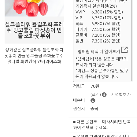
※멤버쉽혜택가(판매가기준)/
가입즉시 일반회원(2%)
VVIP
6,380 (15% 할인)
VIP
6,750 (10% 할인)
실크플라워 튤립조화 프레
하트
6,980 (7% 할인)
쉬 망고튤립 다섯송이 번
다이아
7,130 (5% 할인)
들 조화꽃 부쉬
클로바
7,280 (3% 할인)
일반
7,350 (2% 할인)
생화같은 실크플라워 튤립조화 다
멤버쉽 혜택 더 알아보기
섯송이 번들 망고튤립 조화꽃 부쉬
*멤버쉽 비적용 상품은 혜택가
꽃다발 화병장식 인테리어조화
표시가 되지 않습니다.
*이벤트 상품은 추가할인 및 쿠
폰이 적용되지 않습니다.
적립금
70원
(조건)
지역별추가
배송비
원산지
중국
■ 다른 옵션도 구매하시려면 반복
하여 선택해 주세요.
■ 옵션별 가격이 다른경우 선택시