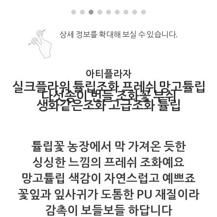
상세 정보를 확대해 보실 수 있습니다.
아티플라자
실크플라워 튤립조화 프레쉬 망고튤립
다섯송이 번들 조화꽃 부쉬
생화같은조화 고급조화 튤립
튤립꽃 농장에서 막 가져온 듯한
싱싱한 느낌의 프레쉬 조화예요
망고튤립 색감이 자연스럽고 예쁘죠
꽃잎과 잎사귀가 도톰한 PU 재질이라
감촉이 보들보들 하답니다