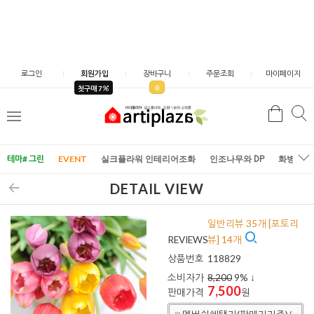
로그인
회원가입
장바구니
주문조회
마이페이지
0
첫구매 7
검
검
메
색
색
뉴
테마# 그린
EVENT
실크플라워 인테리어조화
인조나무와 DP
화병/화
DETAIL VIEW
일반리뷰 35개 [포토리
REVIEWS
뷰] 14개
상품번호
118829
소비자가
8,200
9
% ↓
7,500
판매가격
원