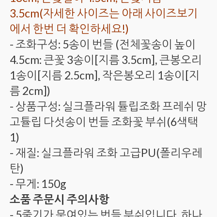
3.5cm(자세한 사이즈는 아래 사이즈보기
에서 한번 더 확인하세요!)
- 조화구성: 5송이 번들 (전체꽃송이 높이
4.5cm: 큰꽃 3송이[지름 3.5cm], 큰봉오리
1송이[지름 2.5cm], 작은봉오리 1송이[지
름 2cm])
- 상품구성: 실크플라워 튤립조화 프레쉬 망
고튤립 다섯송이 번들 조화꽃 부쉬(6색택
1)
- 재질: 실크플라워 조화 고급PU(폴리우레
탄)
- 무게: 150g
소품 주문시 주의사항
- 5줄기가 묶여있는 번들 부쉬입니다. 하나