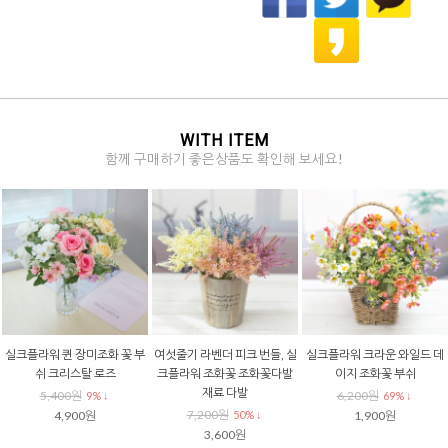
WITH ITEM
함께 구매하기 좋은상품도 확인해 보세요!
실크플라워 퀸 장미조화 꽃 부
여섯줄기 라벤더 피크 번들, 실
실크플라워 크라운 와일드 데
쉬 크리스탈 로즈
크플라워 조화꽃 조화꽃다발
이지 조화꽃 부쉬
재료 다발
5,400원
6,200원
9% ↓
69% ↓
7,200원
4,900원
50% ↓
1,900원
3,600원