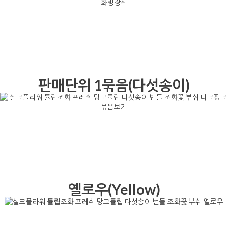
판매단위 1묶음(다섯송이)
옐로우(Yellow)