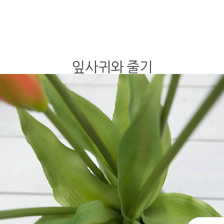
잎사귀와 줄기