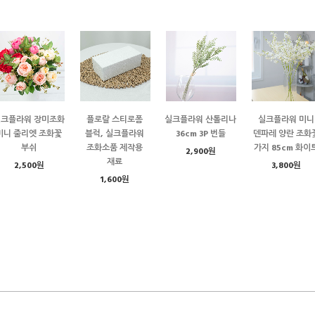
실크플라워 장미조화
플로랄 스티로폼
실크플라워 산톨리나
실크플라워 미니
미니 줄리엣 조화꽃
블럭, 실크플라워
36cm 3P 번들
덴파레 양란 조화
부쉬
조화소품 제작용
가지 85cm 화이
2,900원
재료
2,500원
3,800원
1,600원