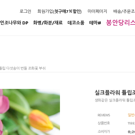
로그인
회원가입(
첫구매7
할인
)
마이페이지
배송/주문조
봉안당리
인조나무와 DP
화병/화분/재료
데코소품
테마#
튤립 다섯송이 번들 조화꽃 부쉬
실크플라워 튤립조
생화같은 실크플라워 튤립조
REVIEWS
일반리
상품번호
1188
8,
소비자가