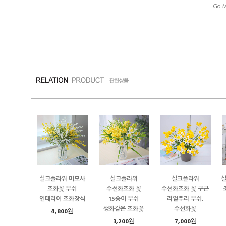
Go M
실크플라워 미모사
실크플라워
실크플라워
조화꽃 부쉬
수선화조화 꽃
수선화조화 꽃 구근
인테리어 조화장식
15송이 부쉬
리얼뿌리 부쉬,
생화같은 조화꽃
수선화꽃
4,800원
3,200원
7,000원