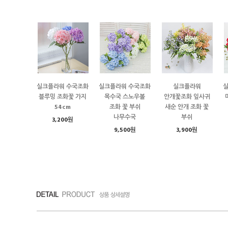
실크플라워 수국조화
실크플라워 수국조화
실크플라워
블루밍 조화꽃 가지
목수국 스노우볼
안개꽃조화 잎사귀
54cm
조화 꽃 부쉬
새순 안개 조화 꽃
나무수국
부쉬
3,200원
9,500원
3,900원