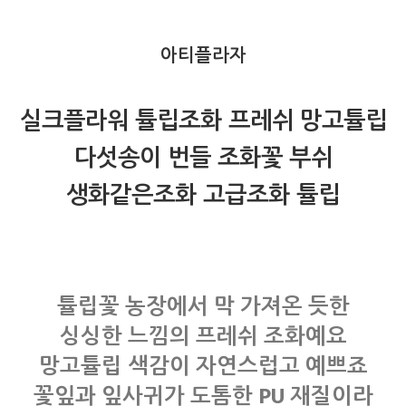
아티플라자
실크플라워 튤립조화 프레쉬 망고튤립
다섯송이 번들 조화꽃 부쉬
생화같은조화 고급조화 튤립
튤립꽃 농장에서 막 가져온 듯한
싱싱한 느낌의 프레쉬 조화예요
망고튤립 색감이 자연스럽고 예쁘죠
꽃잎과 잎사귀가 도톰한 PU 재질이라