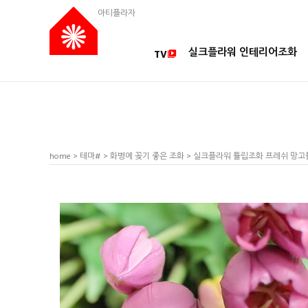
아티플라자
실크플라워 인테리어조화
TV
home
>
테마#
>
화병에 꽂기 좋은 조화
> 실크플라워 튤립조화 프레쉬 망고