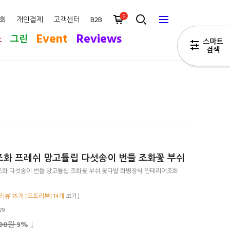
0
회
개인결제
고객센터
B2B
Event
Reviews
스
그린
화 프레쉬 망고튤립 다섯송이 번들 조화꽃 부쉬
화 다섯송이 번들 망고튤립 조화꽃 부쉬 꽃다발 화병장식 인테리어조화
뷰 35개 [포토리뷰] 14개
보기↓
29
200원
9
% ↓