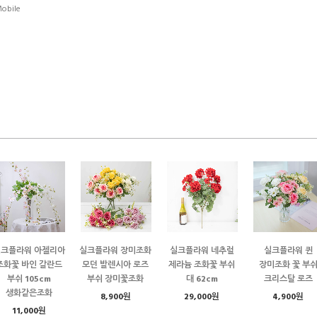
obile
실크플라워 아젤리아
실크플라워 장미조화
실크플라워 네추럴
실크플라워 퀸
조화꽃 바인 갈란드
모던 발렌시아 로즈
제라늄 조화꽃 부쉬
장미조화 꽃 부
부쉬 105cm
부쉬 장미꽃조화
대 62cm
크리스탈 로즈
생화같은조화
8,900원
29,000원
4,900원
11,000원