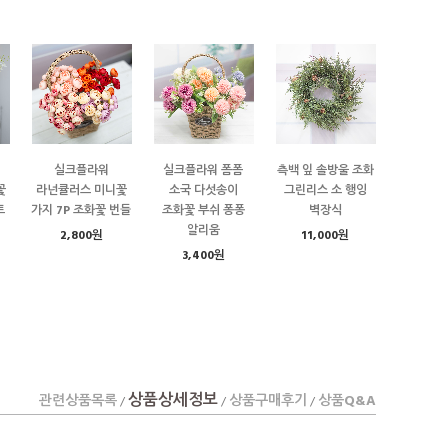
실크플라워
실크플라워 폼폼
측백 잎 솔방울 조화
꽃
라넌큘러스 미니꽃
소국 다섯송이
그린리스 소 행잉
트
가지 7P 조화꽃 번들
조화꽃 부쉬 퐁퐁
벽장식
알리움
2,800원
11,000원
3,400원
상품상세정보
관련상품목록
상품구매후기
상품Q&A
/
/
/