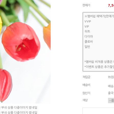
7,5
판매가
※멤버쉽 혜택가[판매가
VVIP
VIP
하트
다이아
클로바
일반
*멤버쉽 비적용 상품은 
*이벤트 상품은 추가할인
적립금
70원
배송비
배송조
원산지
중국
색상