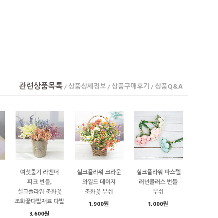
관련상품목록
상품상세정보
상품구매후기
상품Q&A
/
/
/
여섯줄기 라벤더
실크플라워 크라운
실크플라워 파스텔
쉬
피크 번들,
와일드 데이지
러넌큘러스 번들
실크플라워 조화꽃
조화꽃 부쉬
부쉬
조화꽃다발재료 다발
1,900원
1,000원
3,600원