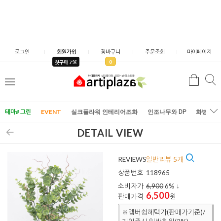
로그인
회원가입
장바구니
주문조회
마이페이지
0
첫구매 7
검
검
메
색
색
뉴
테마# 그린
EVENT
실크플라워 인테리어조화
인조나무와 DP
화병/화
DETAIL VIEW
REVIEWS
일반리뷰 5개
상품번호
118965
소비자가
6,900
6
% ↓
6,500
판매가격
원
※멤버쉽혜택가(판매가기준)/