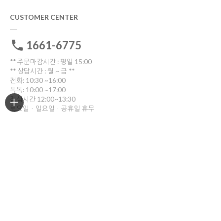
CUSTOMER CENTER
1661-6775
** 주문마감시간 : 평일 15:00
** 상담시간 : 월 ~ 금 **
전화: 10:30 ~16:00
톡톡: 10:00 ~17:00
점심시간 12:00~13:30
토요일ㆍ일요일ㆍ공휴일 휴무
고객센터 전화연결
비회원 1:1문의
ORDER TRACKING
한진택배
배송위치조회
반품/교환
부산광역시 부산진구 중앙대로909번길 30(양정동)
반품 및 교환시 해당 택배사를 이용해주세요.