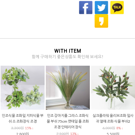
WITH ITEM
함께 구매하기 좋은상품도 확인해 보세요!
물 조화잎 지피식물 부
인조 강아지풀 그라스 조화식
실크플라워 올리브조화 잎사
실크플
 소 조화장식 조경
물 부쉬 75cm 캣테일 풀 조화
귀 열매 조화 식물 부쉬2
블랙잭 
조경 인테리어 장식
3,300원
6,000원
15% ↓
8% ↓
7,500원
2,800원
13% ↓
5,500원