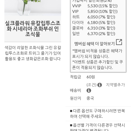
가입즉시 일반회원(2%)
VVIP
5,530 (15% 할인)
VIP
5,850 (10% 할인)
하트
6,050 (7% 할인)
실크플라워 유칼립투스조
다이아
6,180 (5% 할인)
화 시네리아 조화부쉬 인
클로바
6,310 (3% 할인)
조식물
일반
6,370 (2% 할인)
멤버쉽 혜택 더 알아보기
색감이 리얼한 조화식물 그린 유칼
*멤버쉽 비적용 상품은 혜택가
립투스조화로 트위그 줄기가 있어
표시가 되지 않습니다.
활용도 좋고 생화같은조화 랍니다
*이벤트 상품은 추가할인 및 쿠
폰이 적용되지 않습니다.
적립금
60원
(조건)
지역별추가
배송비
원산지
중국
■ 다른 옵션도 구매하시려면 반복
하여 선택해 주세요.
■ 옵션별 가격이 다른경우 선택시
판매가격이 변경됩니다.