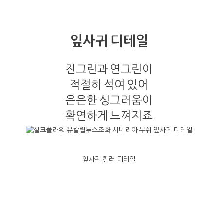
잎사귀 디테일
진그린과 연그린이
적절히 섞여 있어
은은한 싱그러움이
확연하게 느껴지죠
잎사귀 컬러 디테일