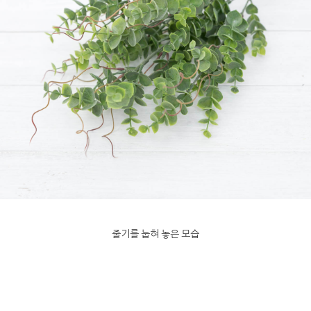
줄기를 눕혀 놓은 모습