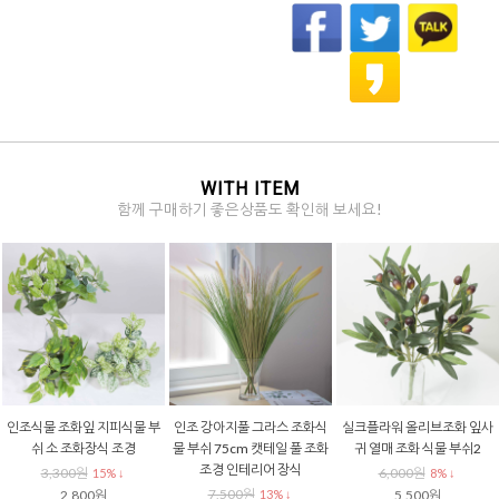
WITH ITEM
함께 구매하기 좋은상품도 확인해 보세요!
인조식물 조화잎 지피식물 부
인조 강아지풀 그라스 조화식
실크플라워 올리브조화 잎사
쉬 소 조화장식 조경
물 부쉬 75cm 캣테일 풀 조화
귀 열매 조화 식물 부쉬2
조경 인테리어 장식
3,300원
6,000원
15% ↓
8% ↓
7,500원
2,800원
13% ↓
5,500원