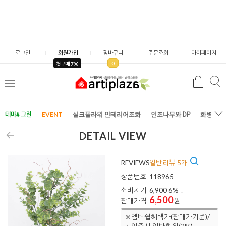
로그인
회원가입
장바구니
주문조회
마이페이지
0
첫구매 7
검
검
메
색
색
뉴
테마# 그린
EVENT
실크플라워 인테리어조화
인조나무와 DP
화병/화
DETAIL VIEW
REVIEWS
일반리뷰 5개
상품번호
118965
소비자가
6,900
6
% ↓
6,500
판매가격
원
※멤버쉽혜택가(판매가기준)/