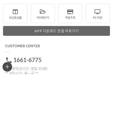
최근본상품
마이페이지
주문조회
PC 버젼
APP 다운로드 연결 바로가기
CUSTOMER CENTER
1661-6775
** 주문마감시간 : 평일 15:00
** 상담시간 : 월 ~ 금 **
전화: 10:30 ~16:00
톡톡: 10:00 ~17:00
점심시간 12:00~13:30
토요일ㆍ일요일ㆍ공휴일 휴무
고객센터 전화연결
비회원 1:1문의