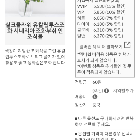
가입즉시 일반회원(2%)
VVIP
5,530 (15% 할인)
VIP
5,850 (10% 할인)
하트
6,050 (7% 할인)
실크플라워 유칼립투스조
다이아
6,180 (5% 할인)
화 시네리아 조화부쉬 인
클로바
6,310 (3% 할인)
조식물
일반
6,370 (2% 할인)
멤버쉽 혜택 더 알아보기
색감이 리얼한 조화식물 그린 유칼
*멤버쉽 비적용 상품은 혜택가
립투스조화로 트위그 줄기가 있어
표시가 되지 않습니다.
활용도 좋고 생화같은조화 랍니다
*이벤트 상품은 추가할인 및 쿠
폰이 적용되지 않습니다.
적립금
60원
(조건)
지역별추가
배송비
원산지
중국
■ 다른 옵션도 구매하시려면 반복
하여 선택해 주세요.
■ 옵션별 가격이 다른경우 선택시
판매가격이 변경됩니다.