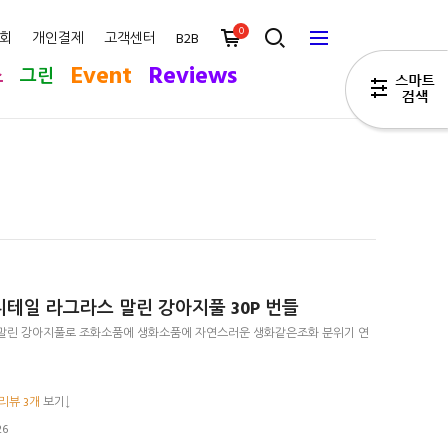
0
회
개인결제
고객센터
B2B
Event
Reviews
스
그린
테일 라그라스 말린 강아지풀 30P 번들
말린 강아지풀로 조화소품에 생화소품에 자연스러운 생화같은조화 분위기 연
리뷰 3개
보기↓
26