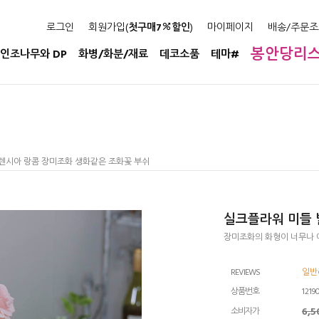
로그인
회원가입(
첫구매7
할인
)
마이페이지
배송/주문조
봉안당리
인조나무와 DP
화병/화분/재료
데코소품
테마#
렌시아 랑콤 장미조화 생화같은 조화꽃 부쉬
실크플라워 미들 
장미조화의 화형이 너무나 
REVIEWS
일반
상품번호
1219
6,
소비자가