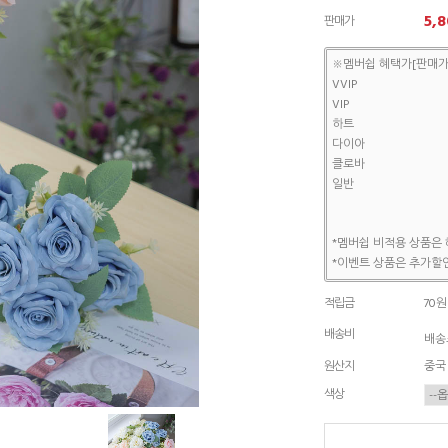
5,8
판매가
※멤버쉽 혜택가[판매가
VVIP
VIP
하트
다이아
클로바
일반
*멤버쉽 비적용 상품은 
*이벤트 상품은 추가할인
적립금
70원
배송비
배송조
원산지
중국
색상