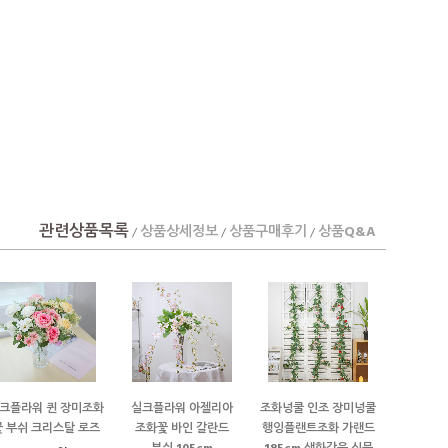
관련상품목록
상품상세정보
상품구매후기
상품Q&A
/
/
/
크플라워 퀸 장미조화
실크플라워 아젤리아
조화넝쿨 인조 장미넝쿨
꽃 부쉬 크리스탈 로즈
조화꽃 바인 갈란드
행잉플랜트조화 가랜드