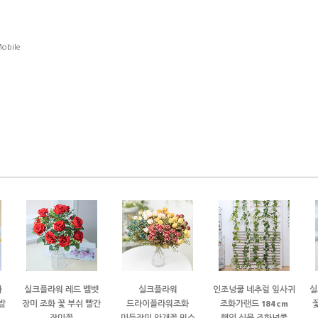
obile
화
실크플라워 레드 벨벳
실크플라워
인조넝쿨 네추럴 잎사귀
실
발
장미 조화 꽃 부쉬 빨간
드라이플라워조화
조화가랜드 184cm