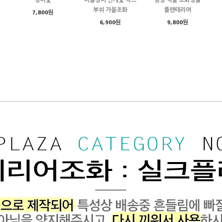
장미꽃
미들장미 안개꽃 믹스
행잉 식물 조화넝쿨
부쉬 가을조화
플랜테리어
7,800원
6,900원
9,800원