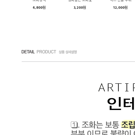
조화장식
생화같은 조화꽃
믹스 번들 부쉬
4,800원
3,200원
12,000원