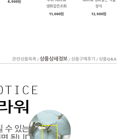
부쉬 105cm
185cm 생화같은 식물
4,900원
생화같은조화
장식
11,000원
12,900원
상품상세정보
관련상품목록
상품구매후기
상품Q&A
/
/
/