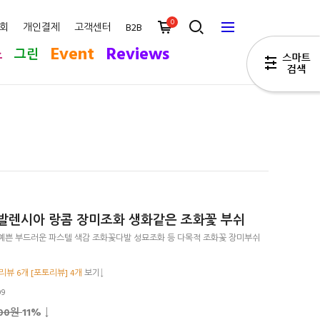
0
회
개인결제
고객센터
B2B
Event
Reviews
스
그린
발렌시아 랑콤 장미조화 생화같은 조화꽃 부쉬
예쁜 부드러운 파스텔 색감 조화꽃다발 성묘조화 등 다목적 조화꽃 장미부쉬
리뷰 6개 [포토리뷰] 4개
보기↓
09
500원
11
% ↓