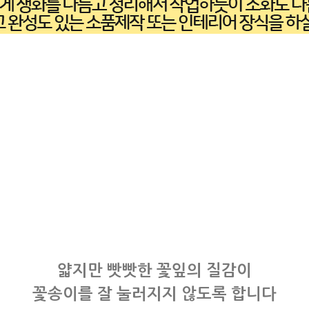
얇지만 빳빳한 꽃잎의 질감이
꽃송이를 잘 눌러지지 않도록 합니다