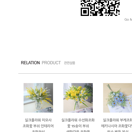
Go M
실크플라워 미모사
실크플라워 수선화조화
실크플라워 부케조
조화꽃 부쉬 인테리어
꽃 15송이 부쉬
에키나시아 조화꽃다