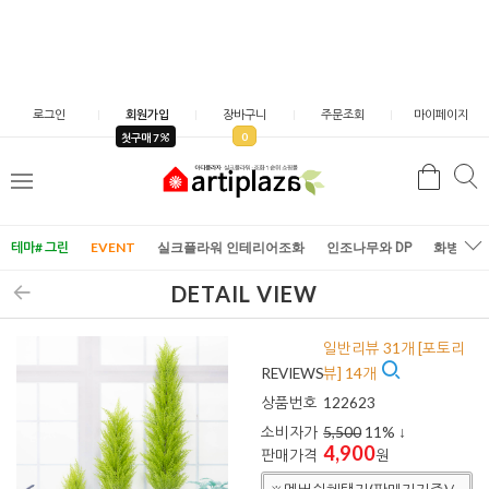
로그인
회원가입
장바구니
주문조회
마이페이지
0
첫구매 7
검
검
메
색
색
뉴
테마# 그린
EVENT
실크플라워 인테리어조화
인조나무와 DP
화병/화
DETAIL VIEW
일반리뷰 31개 [포토리
REVIEWS
뷰] 14개
상품번호
122623
소비자가
5,500
11
% ↓
4,900
판매가격
원