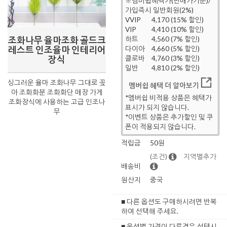
※멤버쉽혜택가(판매가기준)/
가입즉시 일반회원(2%)
VVIP
4,170 (15% 할인)
VIP
4,410 (10% 할인)
조화나무 율마조화 골드크
하트
4,560 (7% 할인)
레스트 인조율마 인테리어
다이아
4,660 (5% 할인)
장식
클로바
4,760 (3% 할인)
일반
4,810 (2% 할인)
싱그러운 율마 조화나무 그대로 꽂
멤버쉽 혜택 더 알아보기
아 조화화분 조화화단 매장 가게
*멤버쉽 비적용 상품은 혜택가
조화장식에 사용하는 고급 인조나
표시가 되지 않습니다.
무
*이벤트 상품은 추가할인 및 쿠
폰이 적용되지 않습니다.
적립금
50원
(조건)
지역별추가
배송비
원산지
중국
■ 다른 옵션도 구매하시려면 반복
하여 선택해 주세요.
■ 옵션별 가격이 다른경우 선택시