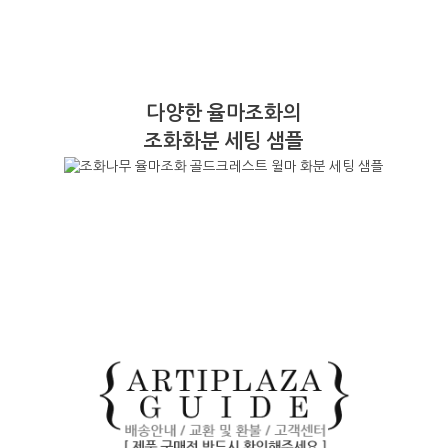
다양한 율마조화의
조화화분 세팅 샘플