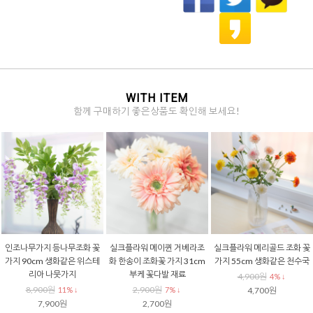
WITH ITEM
함께 구매하기 좋은상품도 확인해 보세요!
인조나무가지 등나무조화 꽃
실크플라워 메이퀸 거베라조
실크플라워 메리골드 조화 꽃
가지 90cm 생화같은 위스테
화 한송이 조화꽃 가지 31cm
가지 55cm 생화같은 천수국
리아 나뭇가지
부케 꽃다발 재료
4,900원
4% ↓
8,900원
2,900원
11% ↓
7% ↓
4,700원
7,900원
2,700원