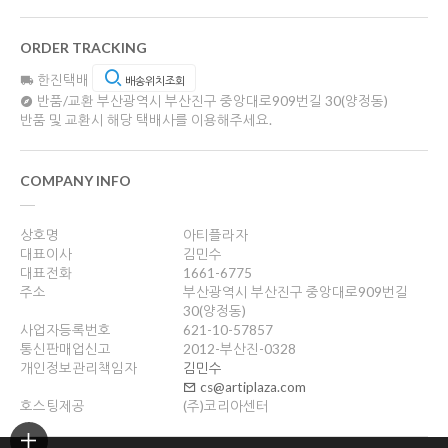
ORDER TRACKING
한진택배
배송위치조회
반품/교환
부산광역시 부산진구 중앙대로909번길 30(양정동)
반품 및 교환시 해당 택배사를 이용해주세요.
COMPANY INFO
상호명
아티플라자
대표이사
김민수
대표전화
1661-6775
주소
부산광역시 부산진구 중앙대로909번길
30(양정동)
사업자등록번호
621-10-57857
통신판매업신고
2012-부산진-0328
개인정보관리책임자
김민수
cs@artiplaza.com
호스팅제공
(주)코리아센터