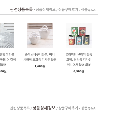
관련상품목록
상품상세정보
상품구매후기
상품Q&A
/
/
/
행잉 유리볼
줄무늬바구니화분, 미니
유러피언 빈티지 깡통
플랜테리어 걸이
세라믹 조화용 디자인 화분
화병, 장식용 디자인
리화병
미니어쳐 화병 화분
1,600원
900원
6,900원
상품상세정보
관련상품목록
상품구매후기
상품Q&A
/
/
/