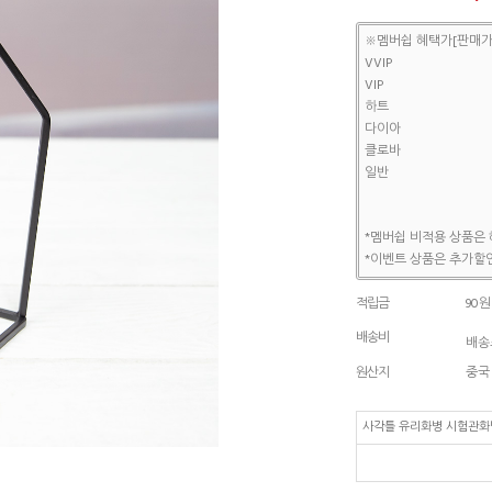
※멤버쉽 혜택가[판매가
VVIP
VIP
하트
다이아
클로바
일반
*멤버쉽 비적용 상품은 
*이벤트 상품은 추가할인
적립금
90원
배송비
배송조
원산지
중국
사각틀 유리화병 시험관화