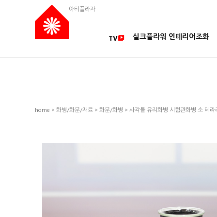
아티플라자
실크플라워 인테리어조화
TV
home
>
화병/화분/재료
>
화분/화병
> 사각틀 유리화병 시험관화병 소 테