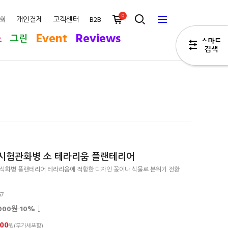
0
회
개인결제
고객센터
B2B
Event
Reviews
스
그린
시험관화병 소 테라리움 플랜테리어
장식화병 플랜테리어 테라리움에 적합한 디자인 꽃이나 식물로 분위기 전환
67
,000원
10
% ↓
000
원(부가세포함)