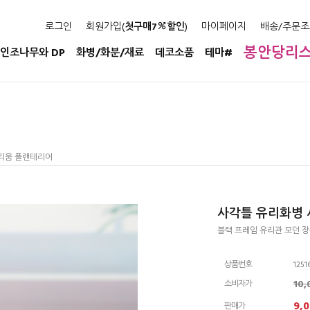
로그인
회원가입(
첫구매7
할인
)
마이페이지
배송/주문조
봉안당리
인조나무와 DP
화병/화분/재료
데코소품
테마#
라리움 플랜테리어
사각틀 유리화병 
블랙 프레임 유리관 모던 
상품번호
1251
10
소비자가
9,
판매가