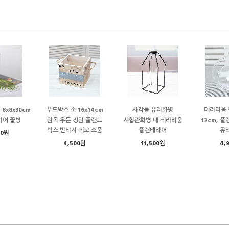
8x8x30cm
우드박스 소 16x14cm
사각틀 유리화병
테라리움 
리어 꽃병
원목 우든 정원 플랜트
시험관화병 대 테라리움
12cm, 
박스 빈티지 데코 소품
플랜테리어
유
00원
4,500원
11,500원
4,