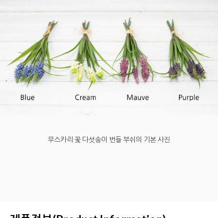
무스카리 꽃 다섯송이 번들 부쉬의 기본 사진