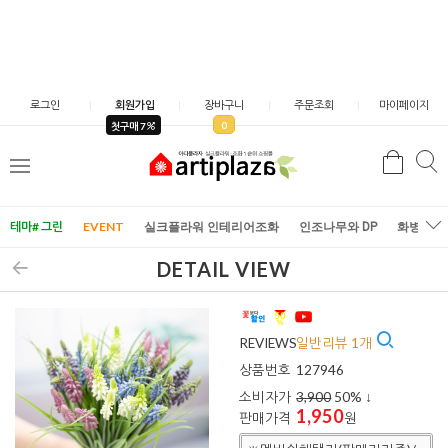
로그인
회원가입
장바구니
주문조회
마이페이지
0
첫구매 7
검
검
메
색
색
뉴
테마# 그린
EVENT
실크플라워 인테리어조화
인조나무와 DP
화병/화
DETAIL VIEW
REVIEWS
일반리뷰 1개
상품번호
127946
소비자가
3,900
50
% ↓
1,950
판매가격
원