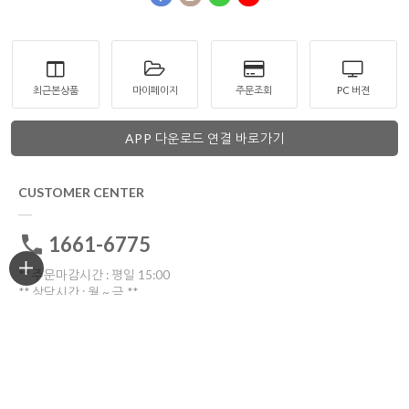
최근본상품
마이페이지
주문조회
PC 버젼
APP 다운로드 연결 바로가기
CUSTOMER CENTER
1661-6775
** 주문마감시간 : 평일 15:00
** 상담시간 : 월 ~ 금 **
전화: 10:30 ~16:00
톡톡: 10:00 ~17:00
점심시간 12:00~13:30
토요일ㆍ일요일ㆍ공휴일 휴무
고객센터 전화연결
비회원 1:1문의