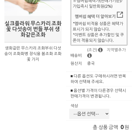
※멤버쉽혜택가(판매가기준)/
가입즉시 일반회원(2%)
멤버쉽 혜택 더 알아보기
실크플라워 무스카리 조화
*멤버쉽 비적용 상품은 혜택가
꽃 다섯송이 번들 부쉬 생
표시가 되지 않습니다.
화같은조화
*이벤트 상품은 추가할인 및 쿠
폰이 적용되지 않습니다.
생화같은 무스카리 조화부쉬 다섯
(조건)
지역별추가
송이 조화화병 장식용 봄조화 조화
배송비
꽃 가지
원산지
중국
■ 다른 옵션도 구매하시려면 반복
하여 선택해 주세요.
■ 옵션별 가격이 다른경우 선택시
판매가격이 변경됩니다.
색상
0
총 상품 금액
원