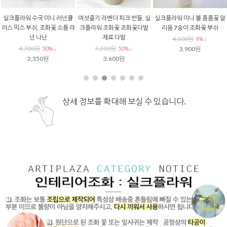
실크플라워 수국 미니 러넌큘
여섯줄기 라벤더 피크 번들, 실
실크플라워 미니 볼 폼폼꽃 알
러스 믹스 부쉬, 조화꽃 소품 라
크플라워 조화꽃 조화꽃다발
리움 7송이 조화꽃 부쉬
넌 나난
재료 다발
4,300원
9% ↓
4,700원
7,200원
50% ↓
50% ↓
3,900원
2,350원
3,600원
상세 정보를 확대해 보실 수 있습니다.