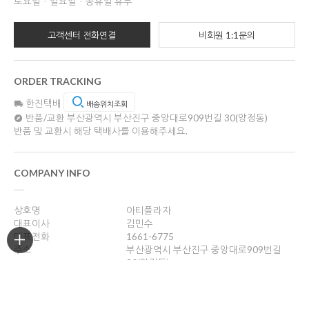
토요일ㆍ일요일ㆍ공휴일 휴무
고객센터 전화연결
비회원 1:1문의
ORDER TRACKING
한진택배
배송위치조회
반품/교환
부산광역시 부산진구 중앙대로909번길 30(양정동)
반품 및 교환시 해당 택배사를 이용해주세요.
COMPANY INFO
상호명
아티플라자
대표이사
김민수
대표전화
1661-6775
주소
부산광역시 부산진구 중앙대로909번길
30(양정동)
사업자등록번호
621-10-57857
통신판매업신고
2012-부산진-0328
개인정보관리책임자
김민수