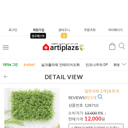
로그인
회원가입
장바구니
주문조회
마이페이지
0
첫구매 7
검
검
메
색
색
뉴
테마# 그린
EVENT
실크플라워 인테리어조화
인조나무와 DP
화병/화
DETAIL VIEW
일반리뷰 2개 [포토리
REVIEWS
뷰] 5개
상품번호
128710
소비자가
13,000
8
% ↓
12,000
판매가격
원