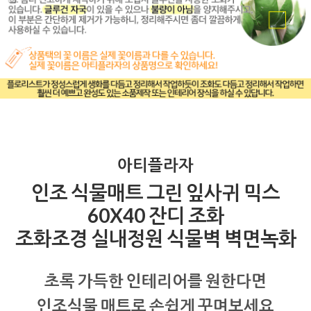
아티플라자
인조 식물매트 그린 잎사귀 믹스
60X40 잔디 조화
조화조경 실내정원 식물벽 벽면녹화
초록 가득한 인테리어를 원한다면
인조식물 매트로 손쉽게 꾸며보세요