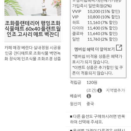
※멤버쉽혜택가(판매가기준)/
가입즉시 일반회원(2%)
VVIP
10,200 (15% 할인)
VIP
10,800 (10% 할인)
조화플랜테리어 행잉조화
하트
11,160 (7% 할인)
식물매트 60x40 플랜트월
다이아
11,400 (5% 할인)
인조 고사리 매트 벽잔디
클로바
11,640 (3% 할인)
일반
11,760 (2% 할인)
카페 매장 베란다 실내정원 시공용
멤버쉽 혜택 더 알아보기
인공 잔디매트로 조화식물 벽면녹
*멤버쉽 비적용 상품은 혜택가
화 장식에 인조식물 조화조경 상품
표시가 되지 않습니다.
*이벤트 상품은 추가할인 및 쿠
폰이 적용되지 않습니다.
적립금
120원
(조건)
지역별추가
배송비
원산지
중국
■ 다른 옵션도 구매하시려면 반복
하여 선택해 주세요.
■ 옵션별 가격이 다른경우 선택시