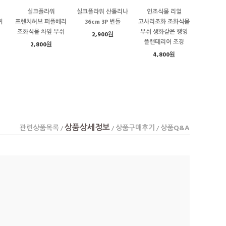
실크플라워
실크플라워 산톨리나
인조식물 리얼
귀
프렌치허브 퍼플베리
36cm 3P 번들
고사리조화 조화식물
조화식물 차잎 부쉬
부쉬 생화같은 행잉
2,900원
플랜테리어 조경
2,800원
4,800원
상품상세정보
관련상품목록
상품구매후기
상품Q&A
/
/
/