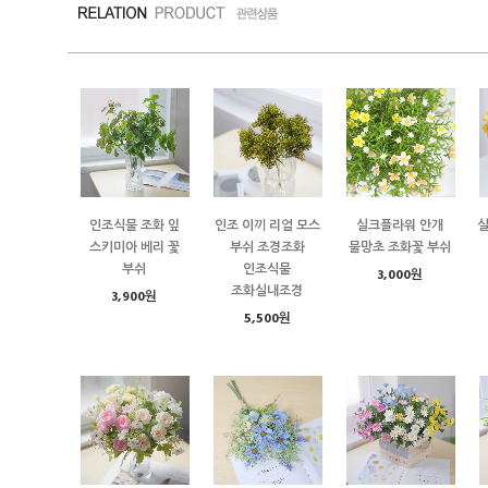
인조식물 조화 잎
인조 이끼 리얼 모스
실크플라워 안개
스키미아 베리 꽃
부쉬 조경조화
물망초 조화꽃 부쉬
부쉬
인조식물
3,000원
조화실내조경
3,900원
5,500원