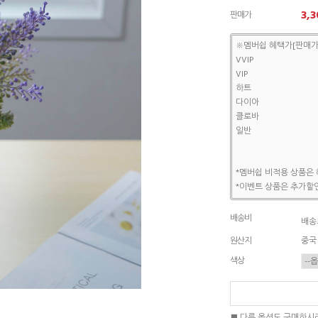
3,3
판매가
※멤버쉽 혜택가[판매가
VVIP
VIP
하트
다이아
클로바
일반
*멤버쉽 비적용 상품은 
*이벤트 상품은 추가할인
배송비
배송조
원산지
중국
색상