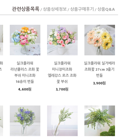
관련상품목록
상품상세정보
상품구매후기
상품Q&A
/
/
/
화
실크플라워
실크플라워
실크플라워 실거베라
즈
라넌큘러스 조화 꽃
미니장미조화
조화꽃 27cm 3줄기
부쉬 미니조화
엘레강스 로즈 조화
번들
16송이 번들
꽃 부쉬
3,900원
4,600원
3,700원