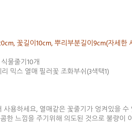
폭20cm, 꽃길이10cm, 뿌리부분길이9cm(자
, 식물줄기10개
베리 믹스 열매 필러꽃 조화부쉬(3색택1)
서 사용하세요, 열매같은 꽃줄기가 엉켜있을 수
달콤한 느낌을 주기위해 의도된 것으로 불량이 