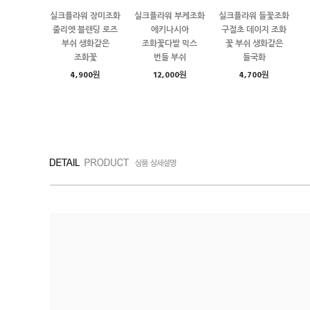
실크플라워 장미조화
실크플라워 부케조화
실크플라워 들꽃조화
줄리엣 블랜딩 로즈
에키나시아
구절초 데이지 조화
부쉬 생화같은
조화꽃다발 믹스
꽃 부쉬 생화같은
조화꽃
번들 부쉬
들국화
4,900원
12,000원
4,700원