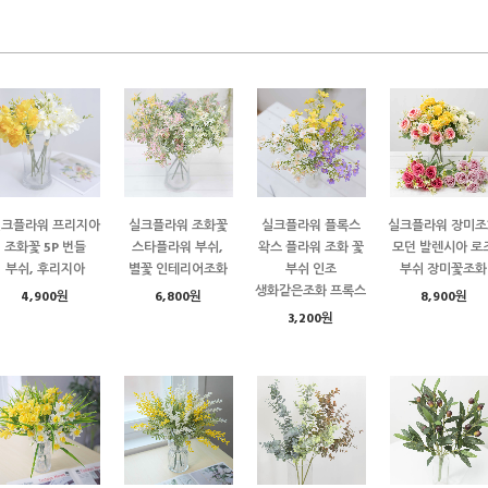
실크플라워 프리지아
실크플라워 조화꽃
실크플라워 플록스
실크플라워 장미조
조화꽃 5P 번들
스타플라워 부쉬,
왁스 플라워 조화 꽃
모던 발렌시아 로
부쉬, 후리지아
별꽃 인테리어조화
부쉬 인조
부쉬 장미꽃조화
생화같은조화 프록스
4,900원
6,800원
8,900원
3,200원