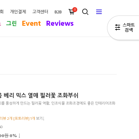
0
회
개인결제
고객센터
B2B
Event
Reviews
스
그린
 베리 믹스 열매 필러꽃 조화부쉬
를 풍성하게 만드는 필러꽃 역활, 인조식물 조화조경에도 좋은 인테리어조화
리뷰 2개 [포토리뷰] 1개
보기↓
60
600원
8
% ↓