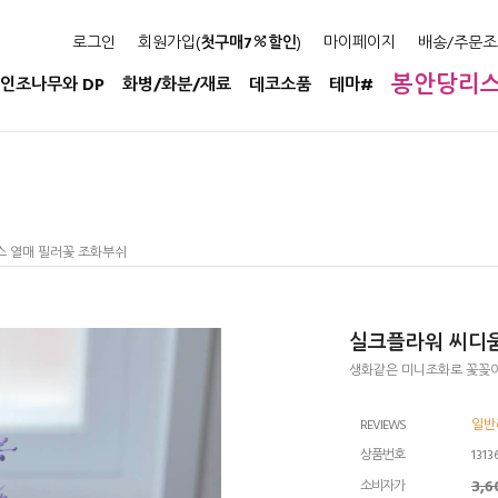
로그인
회원가입(
첫구매7
할인
)
마이페이지
배송/주문조
봉안당리
인조나무와 DP
화병/화분/재료
데코소품
테마#
스 열매 필러꽃 조화부쉬
실크플라워 씨디움
생화같은 미니조화로 꽃꽂이
REVIEWS
일반
상품번호
1313
3,
소비자가