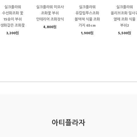
실크플라워
실크플라워 미모사
실크플라워
실크플라워
수선화조화 꽃
조화꽃 부쉬
유칼립투스조화
올리브조화 잎사
15송이 부쉬
인테리어 조화장식
블랙잭 식물 조화
열매 조화 식물
생화같은 조화꽃
가지 65cm
부쉬2
4,800원
3,200원
1,900원
5,500원
아티플라자