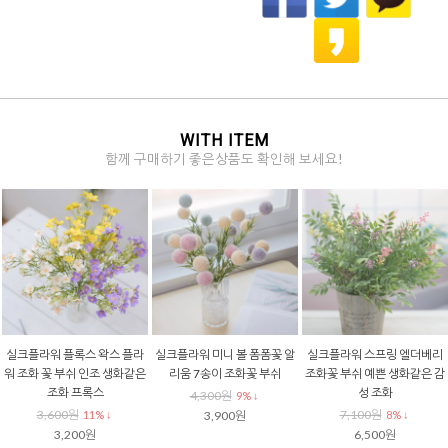
WITH ITEM
함께 구매하기 좋은상품도 확인해 보세요!
실크플라워 플록스 왁스 플라
실크플라워 미니 볼 폼폼꽃 알
실크플라워 스프링 엘더베리
워 조화 꽃 부쉬 인조 생화같은
리움 7송이 조화꽃 부쉬
조화꽃 부쉬 예쁜 생화같은 감
조화 프록스
성 조화
4,300원
9% ↓
3,600원
7,100원
11% ↓
3,900원
8% ↓
3,200원
6,500원