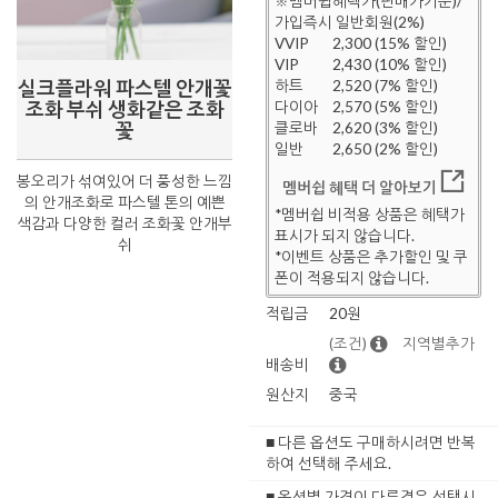
※멤버쉽혜택가(판매가기준)/
가입즉시 일반회원(2%)
VVIP
2,300 (15% 할인)
VIP
2,430 (10% 할인)
실크플라워 파스텔 안개꽃
하트
2,520 (7% 할인)
조화 부쉬 생화같은 조화
다이아
2,570 (5% 할인)
꽃
클로바
2,620 (3% 할인)
일반
2,650 (2% 할인)
봉오리가 섞여있어 더 풍성한 느낌
멤버쉽 혜택 더 알아보기
의 안개조화로 파스텔 톤의 예쁜
*멤버쉽 비적용 상품은 혜택가
색감과 다양한 컬러 조화꽃 안개부
표시가 되지 않습니다.
쉬
*이벤트 상품은 추가할인 및 쿠
폰이 적용되지 않습니다.
적립금
20원
(조건)
지역별추가
배송비
원산지
중국
■ 다른 옵션도 구매하시려면 반복
하여 선택해 주세요.
■ 옵션별 가격이 다른경우 선택시