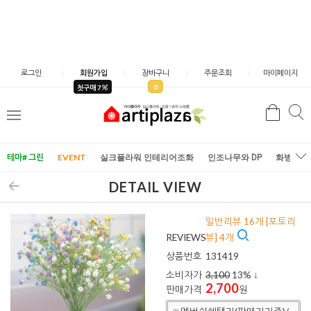
로그인
회원가입
장바구니
주문조회
마이페이지
0
첫구매 7
검
검
메
색
색
뉴
테마# 그린
EVENT
실크플라워 인테리어조화
인조나무와 DP
화병/화
DETAIL VIEW
일반리뷰 16개 [포토리
REVIEWS
뷰] 4개
상품번호
131419
소비자가
3,100
13
% ↓
2,700
판매가격
원