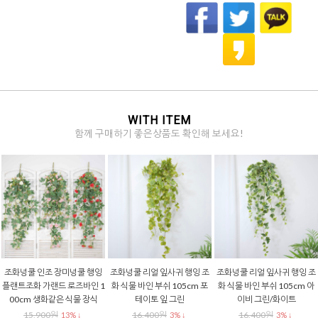
WITH ITEM
함께 구매하기 좋은상품도 확인해 보세요!
조화넝쿨 인조 장미넝쿨 행잉
조화넝쿨 리얼 잎사귀 행잉 조
조화넝쿨 리얼 잎사귀 행잉 조
플랜트조화 가랜드 로즈바인 1
화 식물 바인 부쉬 105cm 포
화 식물 바인 부쉬 105cm 아
00cm 생화같은 식물 장식
테이토 잎 그린
이비 그린/화이트
15,900원
16,400원
16,400원
13% ↓
3% ↓
3% ↓