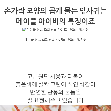
손가락 모양의 곱게 물든 잎사귀는
메이플 아이비의 특징이죠
메이플 단풍 조화넝쿨 가랜드 190cm 잎사귀
고급원단 사용과 더불어
붉은색에 살짝 그린이 섞인 색감이
만연한 단풍의 물듬을
잘 표현해주고 있습니다