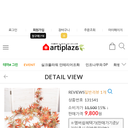
로그인
회원가입
장바구니
주문조회
마이페이지
0
첫구매 7
검
검
메
색
색
뉴
테마# 그린
EVENT
실크플라워 인테리어조화
인조나무와 DP
화병/화
DETAIL VIEW
REVIEWS
일반리뷰 1개
상품번호
131541
소비자가
11,500
15
% ↓
9,800
판매가격
원
※멤버쉽혜택가(판매가기준)/