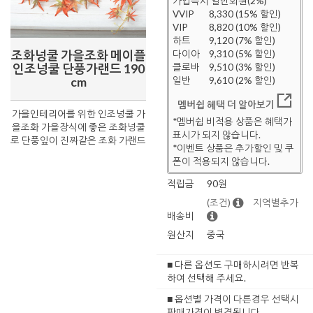
가입즉시 일반회원(2%)
VVIP
8,330 (15% 할인)
VIP
8,820 (10% 할인)
하트
9,120 (7% 할인)
조화넝쿨 가을조화 메이플
다이아
9,310 (5% 할인)
인조넝쿨 단풍가랜드 190
클로바
9,510 (3% 할인)
cm
일반
9,610 (2% 할인)
멤버쉽 혜택 더 알아보기
가을인테리어를 위한 인조넝쿨 가
*멤버쉽 비적용 상품은 혜택가
을조화 가을장식에 좋은 조화넝쿨
표시가 되지 않습니다.
로 단풍잎이 진짜같은 조화 가랜드
*이벤트 상품은 추가할인 및 쿠
폰이 적용되지 않습니다.
적립금
90원
(조건)
지역별추가
배송비
원산지
중국
■ 다른 옵션도 구매하시려면 반복
하여 선택해 주세요.
■ 옵션별 가격이 다른경우 선택시
판매가격이 변경됩니다.