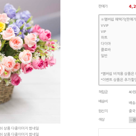
4,
판매가
※멤버쉽 혜택가[판매가
VVIP
VIP
하트
다이아
클로바
일반
*멤버쉽 비적용 상품은 
*이벤트 상품은 추가할인
적립금
40원
배송비
배송조
원산지
중국
색상