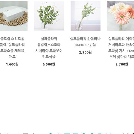
플로랄 스티로폼
실크플라워
실크플라워 산톨리나
실크플라워 메이
블럭, 실크플라워
유칼립투스조화
36cm 3P 번들
거베라조화 한송
조화소품 제작용
시네리아 조화부쉬
조화꽃 가지 31c
2,900원
재료
인조식물
부케 꽃다발 재
1,600원
6,500원
2,700원