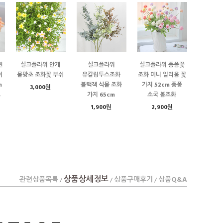
퀸
실크플라워 안개
실크플라워
실크플라워 폼폼꽃
이
물망초 조화꽃 부쉬
유칼립투스조화
조화 미니 알리움 꽃
m
블랙잭 식물 조화
가지 52cm 퐁퐁
3,000원
료
가지 65cm
소국 봄조화
1,900원
2,900원
상품상세정보
관련상품목록
상품구매후기
상품Q&A
/
/
/