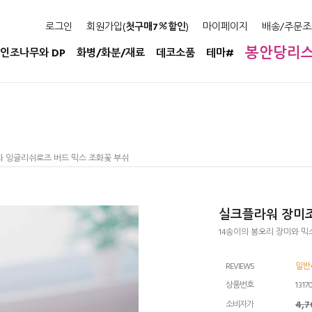
로그인
회원가입(
첫구매7
할인
)
마이페이지
배송/주문조
봉안당리
인조나무와 DP
화병/화분/재료
데코소품
테마#
화 잉글리쉬로즈 버드 믹스 조화꽃 부쉬
실크플라워 장미조
14송이의 봉오리 장미와 
REVIEWS
일반
상품번호
1317
4,
소비자가