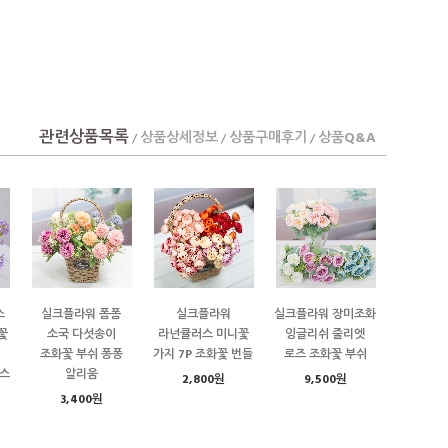
관련상품목록
상품상세정보
상품구매후기
상품Q&A
/
/
/
스
실크플라워 폼폼
실크플라워
실크플라워 장미조화
꽃
소국 다섯송이
라넌큘러스 미니꽃
잉글리쉬 줄리엣
조화꽃 부쉬 퐁퐁
가지 7P 조화꽃 번들
로즈 조화꽃 부쉬
스
알리움
2,800원
9,500원
3,400원