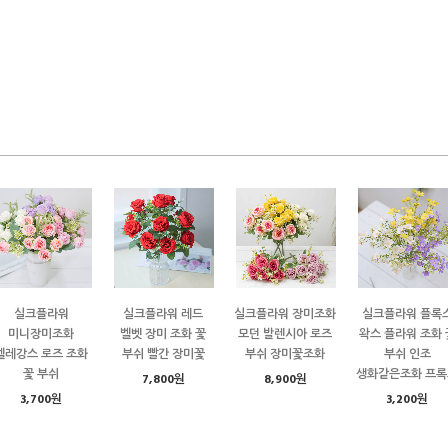
실크플라워
실크플라워 레드
실크플라워 장미조화
실크플라워 플록
미니장미조화
벨벳 장미 조화 꽃
모던 발렌시아 로즈
왁스 플라워 조화 
엘레강스 로즈 조화
부쉬 빨간 장미꽃
부쉬 장미꽃조화
부쉬 인조
꽃 부쉬
생화같은조화 프록
7,800원
8,900원
3,700원
3,200원