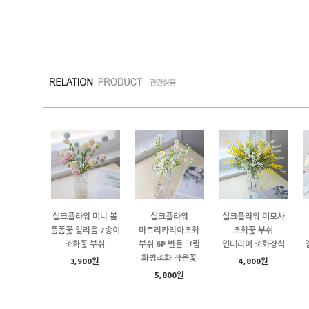
실크플라워 미니 볼
실크플라워
실크플라워 미모사
폼폼꽃 알리움 7송이
마트리카리아조화
조화꽃 부쉬
조화꽃 부쉬
부쉬 6P 번들 크림
인테리어 조화장식
화병조화 작은꽃
3,900원
4,800원
5,800원