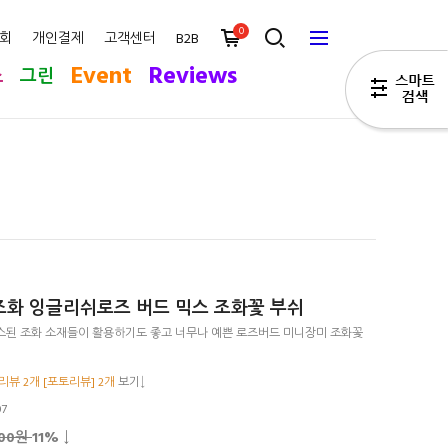
0
회
개인결제
고객센터
B2B
Event
Reviews
스
그린
화 잉글리쉬로즈 버드 믹스 조화꽃 부쉬
믹스된 조화 소재들이 활용하기도 좋고 너무나 예쁜 로즈버드 미니장미 조화꽃
리뷰 2개 [포토리뷰] 2개
보기↓
07
700원
11
% ↓