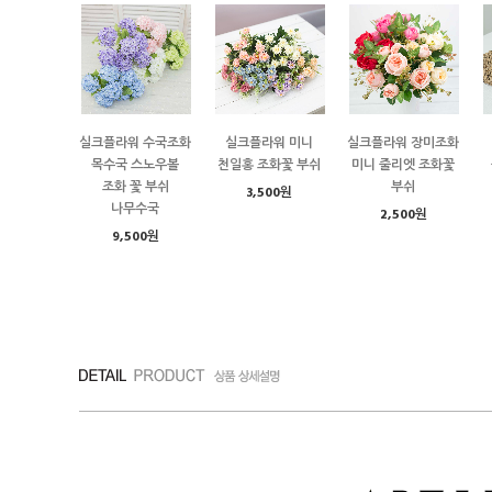
실크플라워 수국조화
실크플라워 미니
실크플라워 장미조화
목수국 스노우볼
천일홍 조화꽃 부쉬
미니 줄리엣 조화꽃
조화 꽃 부쉬
부쉬
3,500원
나무수국
2,500원
9,500원