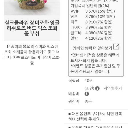
※멤버쉽혜택가(판매가기준)/
가입즉시 일반회원(2%)
VVIP
3,570 (15% 할인)
VIP
3,780 (10% 할인)
실크플라워 장미조화 잉글
하트
3,910 (7% 할인)
리쉬로즈 버드 믹스 조화
다이아
3,990 (5% 할인)
꽃 부쉬
클로바
4,080 (3% 할인)
일반
4,120 (2% 할인)
14송이의 봉오리 장미와 믹스된
멤버쉽 혜택 더 알아보기
조화 소재들이 활용하기도 좋고 너
*멤버쉽 비적용 상품은 혜택가
무나 예쁜 로즈버드 미니장미 조화
표시가 되지 않습니다.
꽃
*이벤트 상품은 추가할인 및 쿠
폰이 적용되지 않습니다.
적립금
40원
(조건)
지역별추가
배송비
원산지
중국
■ 다른 옵션도 구매하시려면 반복
하여 선택해 주세요.
■ 옵션별 가격이 다른경우 선택시