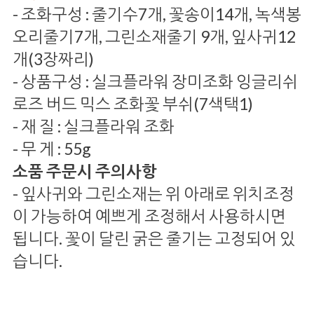
- 조화구성 : 줄기수7개, 꽃송이14개, 녹색봉
오리줄기7개, 그린소재줄기 9개, 잎사귀12
개(3장짜리)
- 상품구성 : 실크플라워 장미조화 잉글리쉬
로즈 버드 믹스 조화꽃 부쉬(7색택1)
- 재 질 : 실크플라워 조화
- 무 게 : 55g
소품 주문시 주의사항
- 잎사귀와 그린소재는 위 아래로 위치조정
이 가능하여 예쁘게 조정해서 사용하시면
됩니다. 꽃이 달린 굵은 줄기는 고정되어 있
습니다.