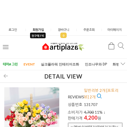
로그인
회원가입
장바구니
주문조회
마이페이지
0
첫구매 7
검
검
메
색
색
뉴
테마# 그린
EVENT
실크플라워 인테리어조화
인조나무와 DP
화병/화
DETAIL VIEW
일반리뷰 2개 [포토리
REVIEWS
뷰] 2개
상품번호
131707
소비자가
4,700
11
% ↓
4,200
판매가격
원