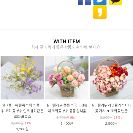
WITH ITEM
함께 구매하기 좋은상품도 확인해 보세요!
실크플라워 플록스 왁스 플라
실크플라워 폼폼 소국 다섯송
실크플라워 라넌큘러스 미니
워 조화 꽃 부쉬 인조 생화같은
이 조화꽃 부쉬 퐁퐁 알리움
꽃 가지 7P 조화꽃 번들
조화 프록스
3,700원
3,200원
8% ↓
13% ↓
3,600원
11% ↓
3,400원
2,800원
3,200원