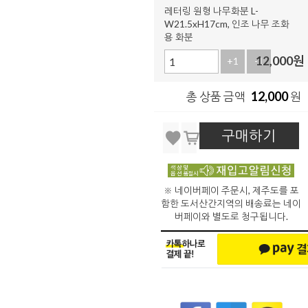
레터링 원형 나무화분 L-
W21.5xH17cm, 인조 나무 조화
용 화분
12,000
원
+1
-1
12,000
총 상품 금액
원
구매하기
※ 네이버페이 주문시, 제주도를 포
함한 도서산간지역의 배송료는 네이
버페이와 별도로 청구됩니다.