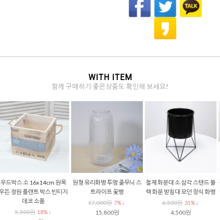
WITH ITEM
함께 구매하기 좋은상품도 확인해 보세요!
원형 유리화병 투명 줄무늬 스
철제 화분대 소 삼각 스탠드 블
철제 화분대 대 삼각 스탠드 블
트라이프 꽃병
랙 화분 받침대 모던 장식 화병
랙 화분 받침대 모던 장식 화병
17,000원
6,500원
7,800원
7% ↓
31% ↓
29% ↓
15,800원
4,500원
5,500원