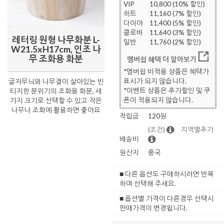
VIP
10,800 (10% 할인)
하트
11,160 (7% 할인)
다이아
11,400 (5% 할인)
클로바
11,640 (3% 할인)
레터링 원형 나무화분 L-
일반
11,760 (2% 할인)
W21.5xH17cm, 인조 나
무 조화용 화분
멤버쉽 혜택 더 알아보기
*멤버쉽 비적용 상품은 혜택가
표시가 되지 않습니다.
글자무늬와 나무결이 살아있는 빈
*이벤트 상품은 추가할인 및 쿠
티지한 분위기의 조화용 화분, 세
폰이 적용되지 않습니다.
가지 크기로 선택할 수 있고 작은
나무나 조화에 활용하면 좋아요
적립금
120원
(조건)
지역별추가
배송비
원산지
중국
■ 다른 옵션도 구매하시려면 반복
하여 선택해 주세요.
■ 옵션별 가격이 다른경우 선택시
판매가격이 변경됩니다.