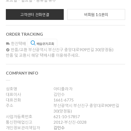
토요일ㆍ일요일ㆍ공휴일 휴무
고객센터 전화연결
비회원 1:1문의
ORDER TRACKING
한진택배
배송위치조회
반품/교환
부산광역시 부산진구 중앙대로909번길 30(양정동)
반품 및 교환시 해당 택배사를 이용해주세요.
COMPANY INFO
상호명
아티플라자
대표이사
김민수
대표전화
1661-6775
주소
부산광역시 부산진구 중앙대로909번길
30(양정동)
사업자등록번호
621-10-57857
통신판매업신고
2012-부산진-0328
개인정보관리책임자
김민수