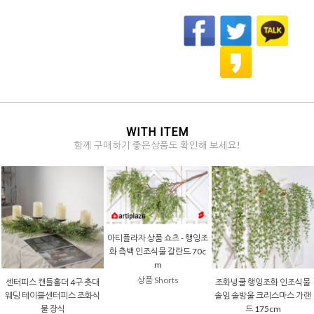
WITH ITEM
함께 구매하기 좋은상품도 확인해 보세요!
화 인조식물
측백나무 행잉조화 갈란드 벽
포인세티아조화 벨벳꽃 자이
조화넝쿨 리얼 잎
리스마스 가랜
장식조화 스웨그 70cm
언트포인 부쉬 55cm 크리스
화 식물 바인 부쉬
cm
마스조화 네추럴 레드
테이토 잎
16,000원
25% ↓