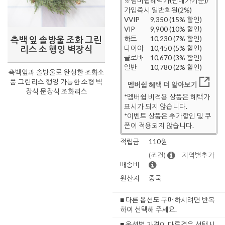
※멤버쉽혜택가(판매가기준)/
가입즉시 일반회원(2%)
VVIP
9,350 (15% 할인)
VIP
9,900 (10% 할인)
측백 잎 솔방울 조화 그린
하트
10,230 (7% 할인)
리스 소 행잉 벽장식
다이아
10,450 (5% 할인)
클로바
10,670 (3% 할인)
일반
10,780 (2% 할인)
측백잎과 솔방울로 완성한 조화소
품 그린리스 행잉 가능한 소형 벽
멤버쉽 혜택 더 알아보기
장식 문장식 조화리스
*멤버쉽 비적용 상품은 혜택가
표시가 되지 않습니다.
*이벤트 상품은 추가할인 및 쿠
폰이 적용되지 않습니다.
적립금
110원
(조건)
지역별추가
배송비
원산지
중국
■ 다른 옵션도 구매하시려면 반복
하여 선택해 주세요.
■ 옵션별 가격이 다른경우 선택시