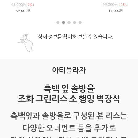
14,200원
16,400원
11% ↓
12,000원
9% ↓
0원
12,900원
15,9
상세 정보를 확대해 보실 수 있습니다.
아티플라자
측백 잎 솔방울
조화 그린리스 소 행잉 벽장식
측백잎과 솔방울로 구성된 본 리스는
다양한 오너먼트 등을 추가로