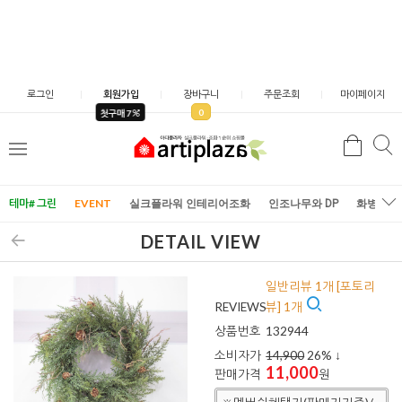
로그인
회원가입
장바구니
주문조회
마이페이지
0
첫구매 7
검
검
메
색
색
뉴
테마# 그린
EVENT
실크플라워 인테리어조화
인조나무와 DP
화병/화
DETAIL VIEW
일반리뷰 1개 [포토리
REVIEWS
뷰] 1개
상품번호
132944
소비자가
14,900
26
% ↓
11,000
판매가격
원