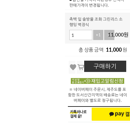
판매가격이 변경됩니다.
측백 잎 솔방울 조화 그린리스 소
행잉 벽장식
11,000
원
+1
-1
11,000
총 상품 금액
원
구매하기
※ 네이버페이 주문시, 제주도를 포
함한 도서산간지역의 배송료는 네이
버페이와 별도로 청구됩니다.