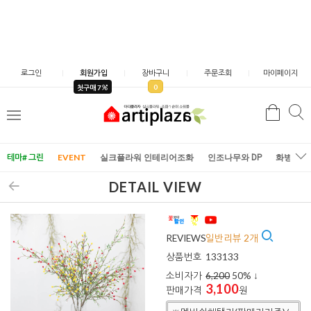
로그인
회원가입
장바구니
주문조회
마이페이지
0
첫구매 7
검
검
메
색
색
뉴
테마# 그린
EVENT
실크플라워 인테리어조화
인조나무와 DP
화병/화
DETAIL VIEW
REVIEWS
일반리뷰 2개
상품번호
133133
소비자가
6,200
50
% ↓
3,100
판매가격
원