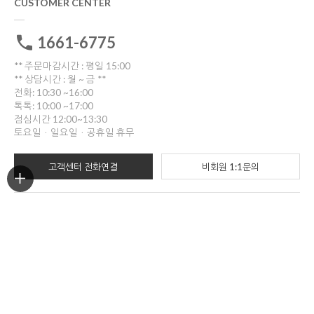
CUSTOMER CENTER
1661-6775
** 주문마감시간 : 평일 15:00
** 상담시간 : 월 ~ 금 **
전화: 10:30 ~16:00
톡톡: 10:00 ~17:00
점심시간 12:00~13:30
토요일ㆍ일요일ㆍ공휴일 휴무
고객센터 전화연결
비회원 1:1문의
ORDER TRACKING
한진택배
배송위치조회
반품/교환
부산광역시 부산진구 중앙대로909번길 30(양정동)
반품 및 교환시 해당 택배사를 이용해주세요.
COMPANY INFO