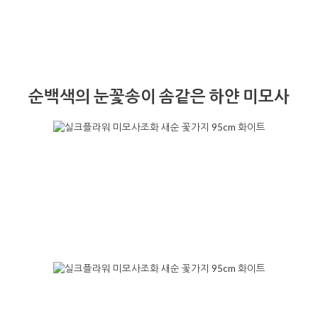
순백색의 눈꽃송이 솜같은 하얀 미모사