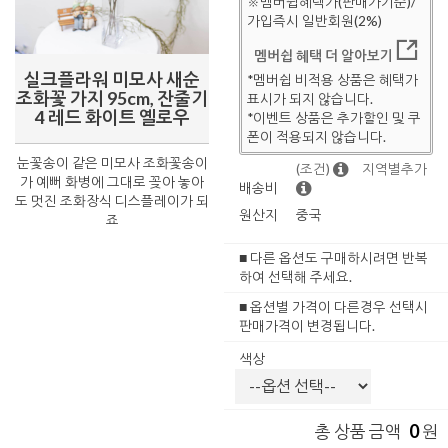
※멤버쉽혜택가(판매가기준)/
가입즉시 일반회원(2%)
멤버쉽 혜택 더 알아보기
실크플라워 미모사 새순
*멤버쉽 비적용 상품은 혜택가
조화꽃 가지 95cm, 잔줄기
표시가 되지 않습니다.
4 레드 화이트 옐로우
*이벤트 상품은 추가할인 및 쿠
폰이 적용되지 않습니다.
눈꽃송이 같은 미모사 조화꽃송이
(조건)
지역별추가
가 예뻐 화병에 그대로 꽂아 놓아
배송비
도 멋진 조화장식 디스플레이가 되
원산지
중국
죠
■ 다른 옵션도 구매하시려면 반복
하여 선택해 주세요.
■ 옵션별 가격이 다른경우 선택시
판매가격이 변경됩니다.
색상
0
총 상품 금액
원