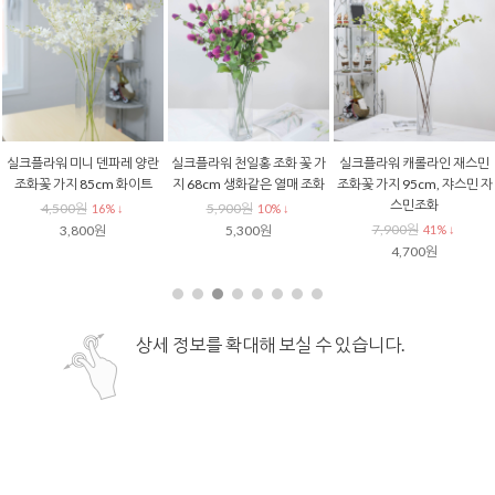
실크플라워 미니 덴파레 양란
실크플라워 천일홍 조화 꽃 가
실크플라워 캐롤라인 재스민
조화꽃 가지 85cm 화이트
지 68cm 생화같은 열매 조화
조화꽃 가지 95cm, 쟈스민 자
스민조화
4,500원
5,900원
16% ↓
10% ↓
7,900원
3,800원
5,300원
41% ↓
4,700원
상세 정보를 확대해 보실 수 있습니다.