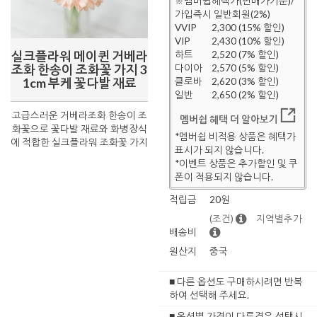
※멤버쉽혜택가(판매가기준)/
가입즉시 일반회원(2%)
VVIP
2,300 (15% 할인)
VIP
2,430 (10% 할인)
실크플라워 메이퀸 거베라
하트
2,520 (7% 할인)
조화 한송이 조화꽃 가지 3
다이아
2,570 (5% 할인)
1cm 부케 꽃다발 재료
클로바
2,620 (3% 할인)
일반
2,650 (2% 할인)
고급스러운 거베라조화 한송이 조
멤버쉽 혜택 더 알아보기
화꽃으로 꽃다발 재료와 화병장식
*멤버쉽 비적용 상품은 혜택가
에 적합한 실크플라워 조화꽃 가지
표시가 되지 않습니다.
*이벤트 상품은 추가할인 및 쿠
폰이 적용되지 않습니다.
적립금
20원
(조건)
지역별추가
배송비
원산지
중국
■ 다른 옵션도 구매하시려면 반복
하여 선택해 주세요.
■ 옵션별 가격이 다른경우 선택시