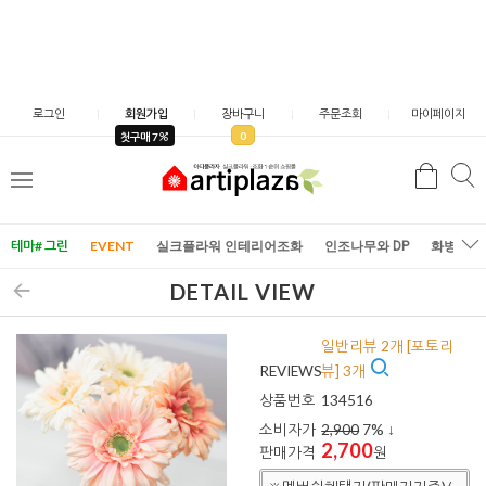
로그인
회원가입
장바구니
주문조회
마이페이지
0
첫구매 7
검
검
메
색
색
뉴
테마# 그린
EVENT
실크플라워 인테리어조화
인조나무와 DP
화병/화
DETAIL VIEW
일반리뷰 2개 [포토리
REVIEWS
뷰] 3개
상품번호
134516
소비자가
2,900
7
% ↓
2,700
판매가격
원