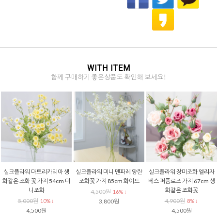
WITH ITEM
함께 구매하기 좋은상품도 확인해 보세요!
실크플라워 마트리카리아 생
실크플라워 미니 덴파레 양란
실크플라워 장미조화 엘리자
화같은 조화 꽃 가지 54cm 미
조화꽃 가지 85cm 화이트
베스 퍼퓸로즈 가지 67cm 생
니조화
화같은 조화꽃
4,500원
16% ↓
5,000원
4,900원
10% ↓
3,800원
8% ↓
4,500원
4,500원