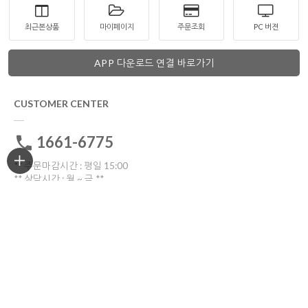
최근본상품
마이페이지
주문조회
PC 버젼
APP 다운로드 연결 바로가기
CUSTOMER CENTER
1661-6775
** 주문마감시간 : 평일 15:00
** 상담시간 : 월 ~ 금 **
전화: 10:30 ~16:00
톡톡: 10:00 ~17:00
점심시간 12:00~13:30
토요일ㆍ일요일ㆍ공휴일 휴무
고객센터 전화연결
비회원 1:1문의