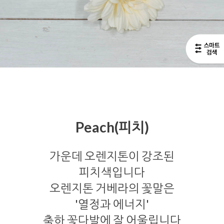
Peach(피치)
가운데 오렌지톤이 강조된
피치색입니다
오렌지톤 거베라의 꽃말은
'열정과 에너지'
축하 꽃다발에 잘 어울립니다