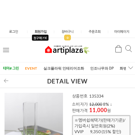
로그인
회원가입
장바구니
주문조회
마이페이지
0
첫구매 7
검
검
메
색
색
뉴
테마# 그린
EVENT
실크플라워 인테리어조화
인조나무와 DP
화병/화
DETAIL VIEW
상품번호
135334
소비자가
12,000
8
% ↓
11,000
판매가격
원
※멤버쉽혜택가(판매가기준)/
가입즉시 일반회원(2%)
VVIP
9,350 (15% 할인)