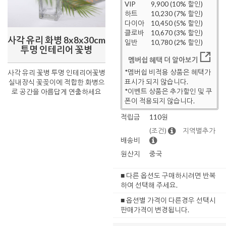
VIP
9,900 (10% 할인)
하트
10,230 (7% 할인)
다이아
10,450 (5% 할인)
클로바
10,670 (3% 할인)
사각 유리 화병 8x8x30cm
일반
10,780 (2% 할인)
투명 인테리어 꽃병
멤버쉽 혜택 더 알아보기
*멤버쉽 비적용 상품은 혜택가
사각 유리 꽃병 투명 인테리어꽃병
표시가 되지 않습니다.
실내장식 꽃꽂이에 적합한 화병으
*이벤트 상품은 추가할인 및 쿠
로 공간을 아름답게 연출하세요
폰이 적용되지 않습니다.
적립금
110원
(조건)
지역별추가
배송비
원산지
중국
■ 다른 옵션도 구매하시려면 반복
하여 선택해 주세요.
■ 옵션별 가격이 다른경우 선택시
판매가격이 변경됩니다.