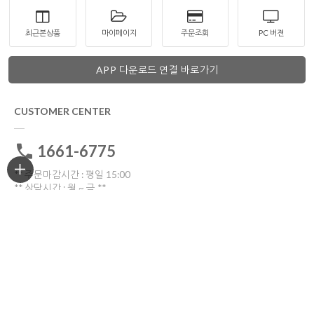
최근본상품
마이페이지
주문조회
PC 버젼
APP 다운로드 연결 바로가기
CUSTOMER CENTER
1661-6775
** 주문마감시간 : 평일 15:00
** 상담시간 : 월 ~ 금 **
전화: 10:30 ~16:00
톡톡: 10:00 ~17:00
점심시간 12:00~13:30
토요일ㆍ일요일ㆍ공휴일 휴무
고객센터 전화연결
비회원 1:1문의