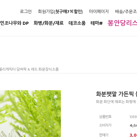
로그인
회원가입(
첫구매7
할인
)
마이페이지
배송/주문조
봉안당리
인조나무와 DP
화병/화분/재료
데코소품
테마#
 몰리캐릭터 담벼락 A 레드 화분장식소품
화분팻말 가든픽 
화분 화단에 때로는 화병에
상품번호
1355
4,
소비자가
3,0
판매가