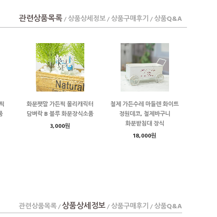
관련상품목록
상품상세정보
상품구매후기
상품Q&A
/
/
/
픽
화분팻말 가든픽 몰리캐릭터
철제 가든수레 마들렌 화이트
품
담벼락 B 블루 화분장식소품
정원데코, 철제바구니
화분받침대 장식
3,000원
18,000원
상품상세정보
관련상품목록
상품구매후기
상품Q&A
/
/
/