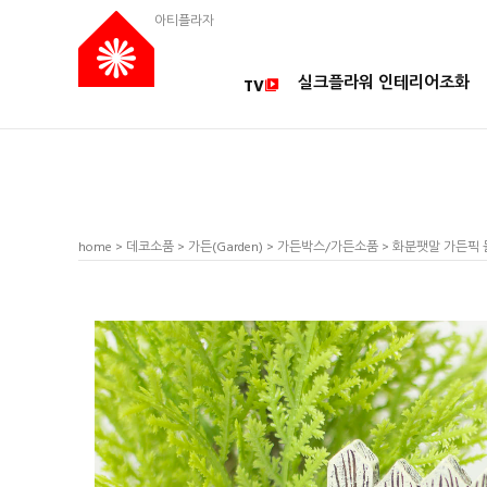
아티플라자
실크플라워 인테리어조화
TV
home
>
데코소품
>
가든(Garden)
>
가든박스/가든소품
> 화분팻말 가든픽