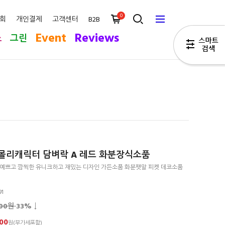
0
회
개인결제
고객센터
B2B
Event
Reviews
스
그린
몰리캐릭터 담벼락 A 레드 화분장식소품
 예쁘고 깜찍한 유니크하고 재밌는 디자인 가든소품 화분팻말 피켓 데코소품
91
500원
33
% ↓
00
원(부가세포함)