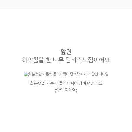
앞면
하얀칠을 한 나무 담벼락느낌이에요
화분팻말 가든픽 몰리캐릭터 담벼락 A 레드
(앞면 디테일)