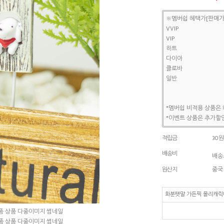
※멤버쉽 혜택가[판매가
VVIP
VIP
하트
다이아
클로바
일반
*멤버쉽 비적용 상품은 
*이벤트 상품은 추가할인
적립금
30원
배송비
배송조
원산지
중국
화분팻말 가든픽 몰리캐릭