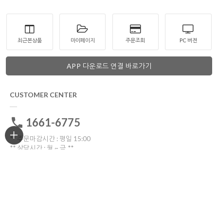
최근본상품
마이페이지
주문조회
PC 버젼
APP 다운로드 연결 바로가기
CUSTOMER CENTER
1661-6775
** 주문마감시간 : 평일 15:00
** 상담시간 : 월 ~ 금 **
전화: 10:30 ~16:00
톡톡: 10:00 ~17:00
점심시간 12:00~13:30
토요일ㆍ일요일ㆍ공휴일 휴무
고객센터 전화연결
비회원 1:1문의