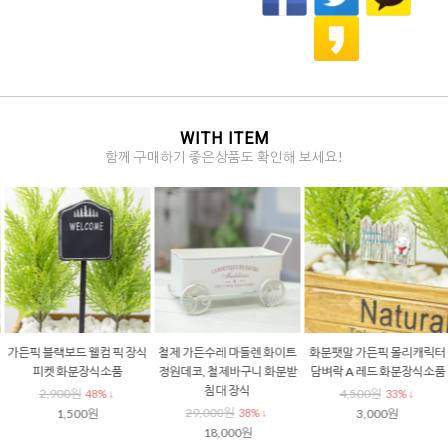
WITH ITEM
함께 구매하기 좋은상품도 확인해 보세요!
가든픽 블랙보드 웰컴 픽 장식
철제 가든수레 마들렌 화이트
화분팻말 가든픽 몰리캐릭터
피켓 화분장식소품
정원데코, 철제바구니 화분받
담벼락 A 레드 화분장식소품
침대 장식
2,900원
4,500원
48% ↓
33% ↓
29,000원
1,500원
38% ↓
3,000원
18,000원