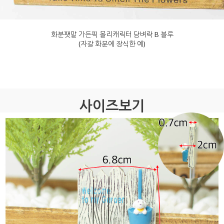
화분팻말 가든픽 몰리캐릭터 담벼락 B 블루
(자갈 화분에 장식한 예)
사이즈보기