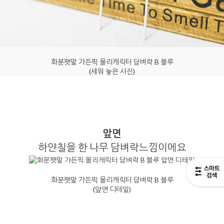
화분팻말 가든픽 몰리캐릭터 담벼락 B 블루
(세워 놓은 사진)
앞면
하얀칠을 한 나무 담벼락느낌이에요
화분팻말 가든픽 몰리캐릭터 담벼락 B 블루
(앞면 디테일)