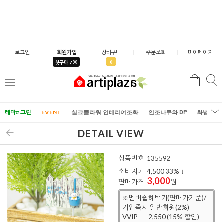
로그인
회원가입
장바구니
주문조회
마이페이지
0
첫구매 7
검
검
메
색
색
뉴
테마# 그린
EVENT
실크플라워 인테리어조화
인조나무와 DP
화병/화
DETAIL VIEW
상품번호
135592
소비자가
4,500
33
% ↓
3,000
판매가격
원
※멤버쉽혜택가(판매가기준)/
가입즉시 일반회원(2%)
VVIP
2,550 (15% 할인)