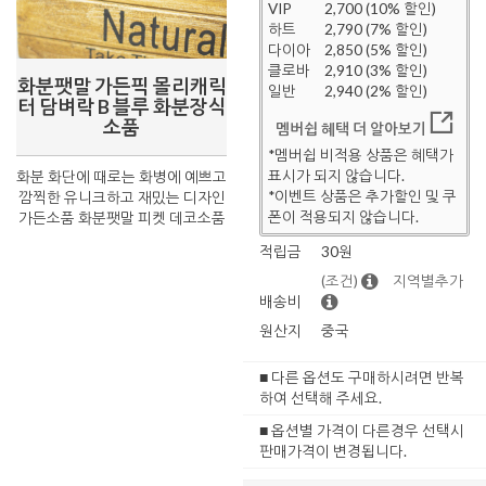
VIP
2,700 (10% 할인)
하트
2,790 (7% 할인)
다이아
2,850 (5% 할인)
클로바
2,910 (3% 할인)
화분팻말 가든픽 몰리캐릭
일반
2,940 (2% 할인)
터 담벼락 B 블루 화분장식
소품
멤버쉽 혜택 더 알아보기
*멤버쉽 비적용 상품은 혜택가
표시가 되지 않습니다.
화분 화단에 때로는 화병에 예쁘고
*이벤트 상품은 추가할인 및 쿠
깜찍한 유니크하고 재밌는 디자인
폰이 적용되지 않습니다.
가든소품 화분팻말 피켓 데코소품
적립금
30원
(조건)
지역별추가
배송비
원산지
중국
■ 다른 옵션도 구매하시려면 반복
하여 선택해 주세요.
■ 옵션별 가격이 다른경우 선택시
판매가격이 변경됩니다.