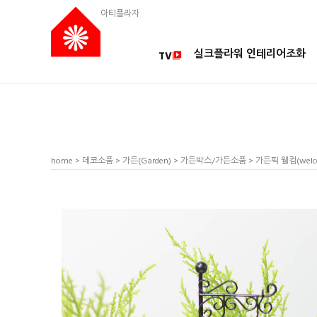
아티플라자
실크플라워 인테리어조화
TV
home
>
데코소품
>
가든(Garden)
>
가든박스/가든소품
> 가든픽 웰컴(wel