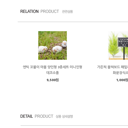
엔틱 꼬불이 마블 양인형 3종세트 미니인형
가든픽 블랙보드 패밀
데코소품
화분장식
9,500원
1,000