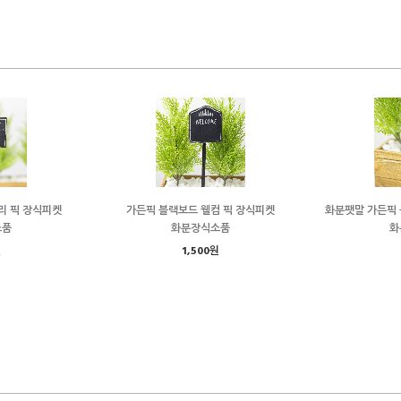
리 픽 장식피켓
가든픽 블랙보드 웰컴 픽 장식피켓
화분팻말 가든픽 
소품
화분장식소품
화
원
1,500원