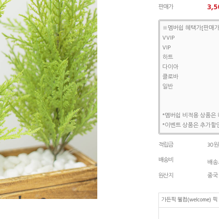
3,5
판매가
※멤버쉽 혜택가[판매가
VVIP
VIP
하트
다이아
클로바
일반
*멤버쉽 비적용 상품은 
*이벤트 상품은 추가할인
적립금
30원
배송비
배송조
원산지
중국
가든픽 웰컴(welcome)