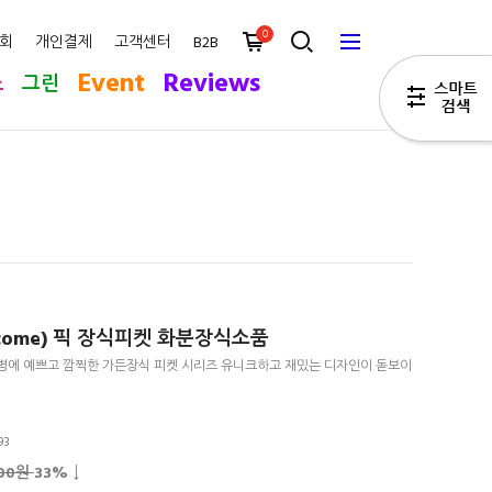
0
회
개인결제
고객센터
B2B
Event
Reviews
스
그린
come) 픽 장식피켓 화분장식소품
병에 예쁘고 깜찍한 가든장식 피켓 시리즈 유니크하고 재밌는 디자인이 돋보이
93
200원
33
% ↓