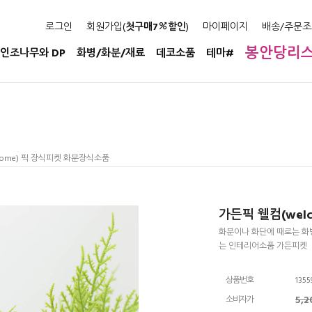
로그인
회원가입(
첫구매7
할인
)
마이페이지
배송/주문조
봉안당리
인조나무와 DP
화병/화분/재료
데코소품
테마#
come) 픽 장식피켓 화분장식소품
가든픽 웰컴(wel
화분이나 화단에 때로는 화
는 인테리어소품 가든피켓
상품번호
1355
5,
소비자가