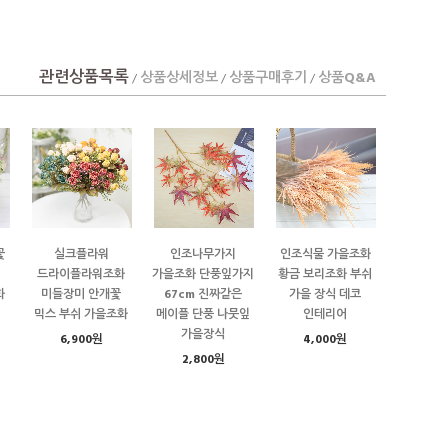
관련상품목록
상품상세정보
상품구매후기
상품Q&A
/
/
/
꽃
실크플라워
인조나무가지
인조식물 가을조화
,
드라이플라워조화
가을조화 단풍잎가지
황금 보리조화 부쉬
화
미들장미 안개꽃
67cm 진짜같은
가을 장식 데코
믹스 부쉬 가을조화
메이플 단풍 나뭇잎
인테리어
가을장식
6,900원
4,000원
2,800원