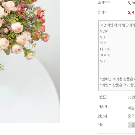
5,
소비자가
5,
판매가
※멤버쉽 혜택가[판매가
VVIP
VIP
하트
다이아
클로바
일반
*멤버쉽 비적용 상품은 
*이벤트 상품은 추가할인
적립금
50원
배송비
배송조
원산지
중국
색상