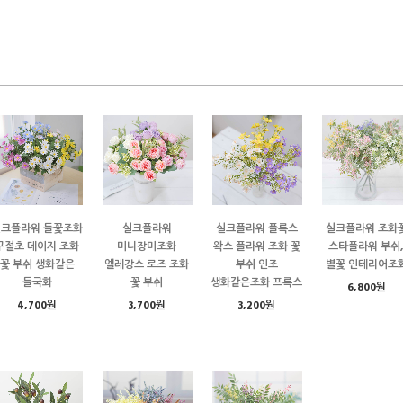
실크플라워 들꽃조화
실크플라워
실크플라워 플록스
실크플라워 조화
구절초 데이지 조화
미니장미조화
왁스 플라워 조화 꽃
스타플라워 부쉬
꽃 부쉬 생화같은
엘레강스 로즈 조화
부쉬 인조
별꽃 인테리어조
들국화
꽃 부쉬
생화같은조화 프록스
6,800원
4,700원
3,700원
3,200원