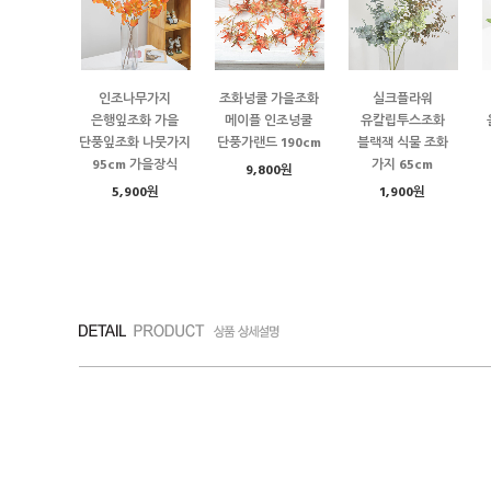
인조나무가지
조화넝쿨 가을조화
실크플라워
은행잎조화 가을
메이플 인조넝쿨
유칼립투스조화
단풍잎조화 나뭇가지
단풍가랜드 190cm
블랙잭 식물 조화
95cm 가을장식
가지 65cm
9,800원
5,900원
1,900원