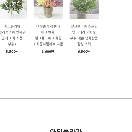
실크플라워
여섯줄기 라벤더
실크플라워 스프링
올리브조화 잎사귀
피크 번들,
엘더베리 조화꽃
열매 조화 식물
실크플라워 조화꽃
부쉬 예쁜 생화같은
부쉬2
조화꽃다발재료 다발
감성 조화
5,500원
3,600원
6,500원