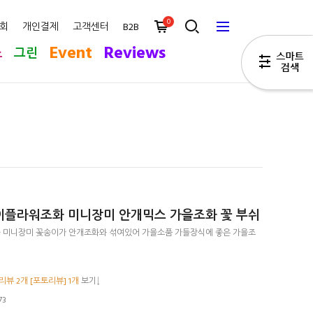
0
회
개인결제
고객센터
B2B
Event
Reviews
스
그린
플라워조화 미니장미 안개믹스 가을조화 꽃 부쉬
 미니장미 꽃송이가 안개조화와 섞여있어 가을소품 가들장식에 좋은 가을조
리뷰 2개 [포토리뷰] 1개
보기↓
73