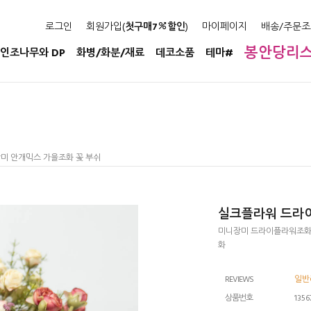
로그인
회원가입(
첫구매7
할인
)
마이페이지
배송/주문조
봉안당리
인조나무와 DP
화병/화분/재료
데코소품
테마#
미 안개믹스 가을조화 꽃 부쉬
실크플라워 드라이
미니장미 드라이플라워조화
화
REVIEWS
일반
상품번호
1356