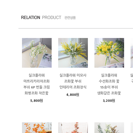
실크플라워
실크플라워 미모사
실크플라워
마트리카리아조화
조화꽃 부쉬
수선화조화 꽃
부쉬 6P 번들 크림
인테리어 조화장식
15송이 부쉬
화병조화 작은꽃
생화같은 조화꽃
4,800원
5,800원
3,200원