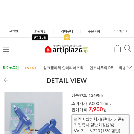
로그인
회원가입
장바구니
주문조회
마이페이지
0
첫구매 7
검
검
메
색
색
뉴
테마# 그린
EVENT
실크플라워 인테리어조화
인조나무와 DP
화병/화
DETAIL VIEW
상품번호
136985
소비자가
9,000
12
% ↓
7,900
판매가격
원
※멤버쉽혜택가(판매가기준)/
가입즉시 일반회원(2%)
VVIP
6,720 (15% 할인)