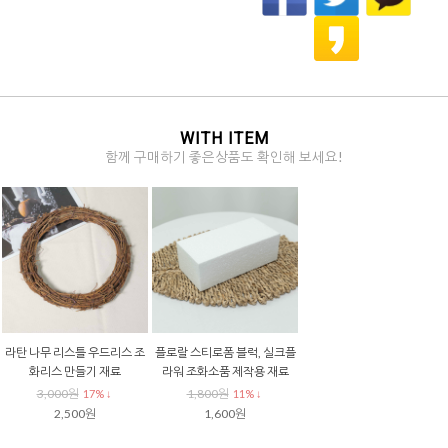
WITH ITEM
함께 구매하기 좋은상품도 확인해 보세요!
라탄 나무 리스틀 우드리스 조
플로랄 스티로폼 블럭, 실크플
화리스 만들기 재료
라워 조화소품 제작용 재료
3,000원
1,800원
17% ↓
11% ↓
2,500원
1,600원