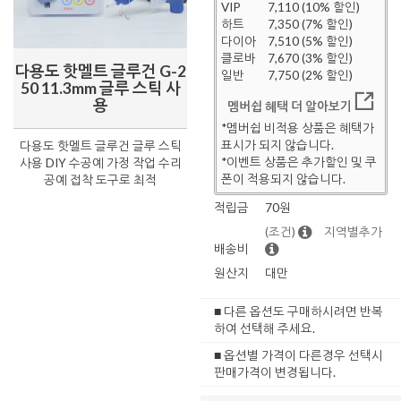
VIP
7,110 (10% 할인)
하트
7,350 (7% 할인)
다이아
7,510 (5% 할인)
클로바
7,670 (3% 할인)
다용도 핫멜트 글루건 G-2
일반
7,750 (2% 할인)
50 11.3mm 글루 스틱 사
용
멤버쉽 혜택 더 알아보기
*멤버쉽 비적용 상품은 혜택가
표시가 되지 않습니다.
다용도 핫멜트 글루건 글루 스틱
*이벤트 상품은 추가할인 및 쿠
사용 DIY 수공예 가정 작업 수리
폰이 적용되지 않습니다.
공예 접착 도구로 최적
적립금
70원
(조건)
지역별추가
배송비
원산지
대만
■ 다른 옵션도 구매하시려면 반복
하여 선택해 주세요.
■ 옵션별 가격이 다른경우 선택시
판매가격이 변경됩니다.