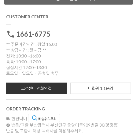
CUSTOMER CENTER
1661-6775
** 주문마감시간 : 평일 15:00
** 상담시간 : 월 ~ 금 **
전화: 10:30 ~16:00
톡톡: 10:00 ~17:00
점심시간 12:00~13:30
토요일ㆍ일요일ㆍ공휴일 휴무
고객센터 전화연결
비회원 1:1문의
ORDER TRACKING
한진택배
배송위치조회
반품/교환
부산광역시 부산진구 중앙대로909번길 30(양정동)
반품 및 교환시 해당 택배사를 이용해주세요.