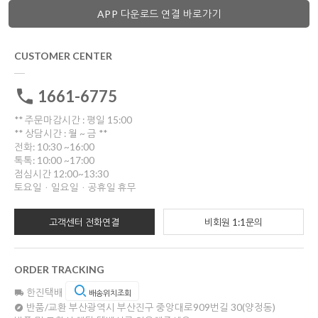
APP 다운로드 연결 바로가기
CUSTOMER CENTER
1661-6775
** 주문마감시간 : 평일 15:00
** 상담시간 : 월 ~ 금 **
전화: 10:30 ~16:00
톡톡: 10:00 ~17:00
점심시간 12:00~13:30
토요일ㆍ일요일ㆍ공휴일 휴무
고객센터 전화연결
비회원 1:1문의
ORDER TRACKING
한진택배
배송위치조회
반품/교환
부산광역시 부산진구 중앙대로909번길 30(양정동)