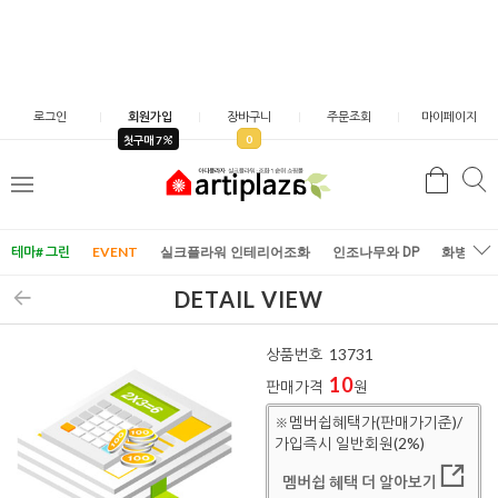
로그인
회원가입
장바구니
주문조회
마이페이지
0
첫구매 7
검
검
메
색
색
뉴
테마# 그린
EVENT
실크플라워 인테리어조화
인조나무와 DP
화병/화
DETAIL VIEW
상품번호
13731
10
판매가격
원
※멤버쉽혜택가(판매가기준)/
가입즉시 일반회원(2%)
멤버쉽 혜택 더 알아보기