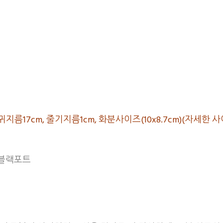
큰잎사귀지름17cm, 줄기지름1cm, 화분사이즈(10x8.7cm)(
 블랙포트