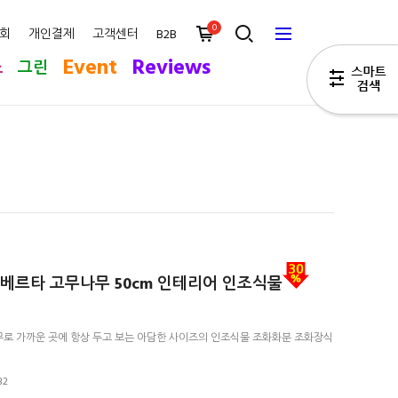
0
회
개인결제
고객센터
B2B
Event
Reviews
스
그린
움베르타 고무나무 50cm 인테리어 인조식물
로 가까운 곳에 항상 두고 보는 아담한 사이즈의 인조식물 조화화분 조화장식
32