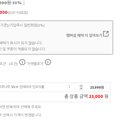
,000원
30
% ↓
,000
원(부가세포함)
기준]/가입즉시 일반회원(2%)
멤버쉽 혜택 더 알아보기
혜택가 표시가 되지 않습니다.
 및 쿠폰이 적용되지 않습니다.
건 : (조건)
지역별추가
고무나무 50cm 인테리어 인조식물
23,000
원
총 상품 금액
23,000
원
려면 반복하여 선택해 주세요.
우 선택시 가격이 변경됩니다.