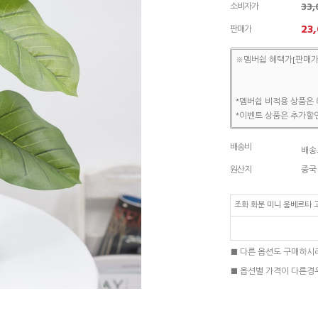
33
소비자가
23
판매가
※멤버쉽 혜택가[판매가
*멤버쉽 비적용 상품은 
*이벤트 상품은 추가할인
배송비
배송조
원산지
중국
조화 화분 미니 움베르타 
■ 다른 옵션도 구매하시
■ 옵션별 가격이 다른경