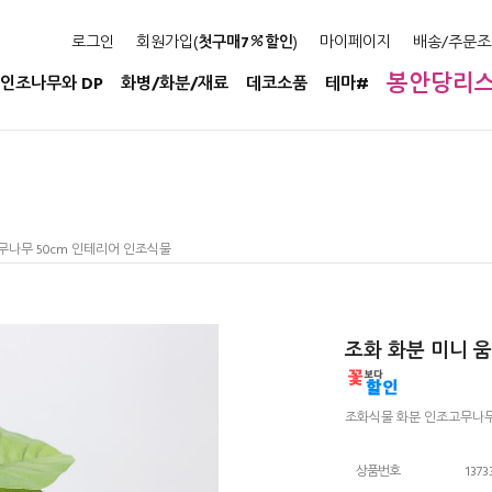
로그인
회원가입(
첫구매7
할인
)
마이페이지
배송/주문조
봉안당리
인조나무와 DP
화병/화분/재료
데코소품
테마#
무나무 50cm 인테리어 인조식물
조화 화분 미니 
조화식물 화분 인조고무나무
상품번호
1373