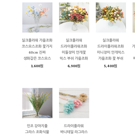
실크플라워 가을조화
실크플라워
실크플라워
코스모스조화 꽃가지
드라이플라워조화
드라이플라워조화
60cm 진짜
미들장미 안개꽃
미니장미 안개믹스
생화같은 코스모스
믹스 부쉬 가을조화
가을조화 꽃 부쉬
3,600원
6,900원
5,400원
인조 강아지풀
드라이플라워
그라스 조화식물
바니테일 라그라스