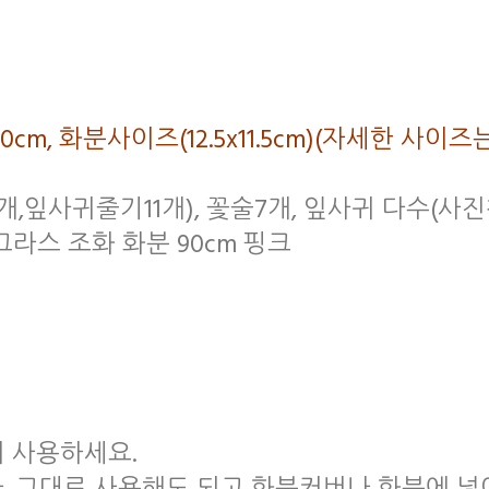
폭30cm, 화분사이즈(12.5x11.5cm)(자세한
7개,잎사귀줄기11개), 꽃술7개, 잎사귀 다수(사
그라스 조화 화분 90cm 핑크
서 사용하세요.