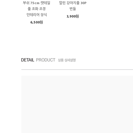
부쉬 75cm 캣테일
말린 강아지풀 30P
풀 조화 조경
번들
인테리어 장식
3,900원
6,500원