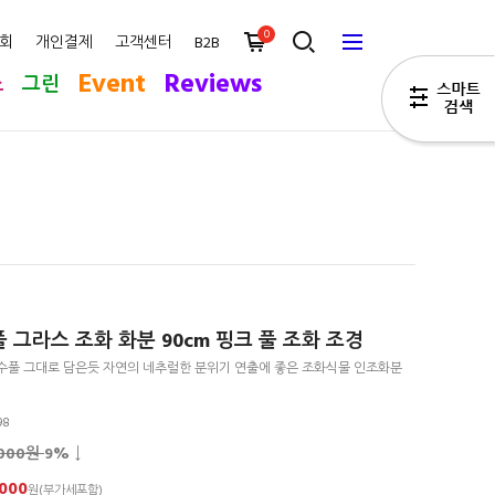
0
회
개인결제
고객센터
B2B
Event
Reviews
스
그린
그라스 조화 화분 90cm 핑크 풀 조화 조경
수풀 그대로 담은듯 자연의 네추럴한 분위기 연출에 좋은 조화식물 인조화분
98
,000원
9
% ↓
,000
원(부가세포함)