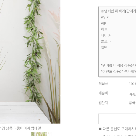
※멤버쉽 혜택가[판매가
VVIP
VIP
하트
다이아
클로바
일반
*멤버쉽 비적용 상품은 
*이벤트 상품은 추가할인
적립금
320
배송비
배송조
원산지
중국
■ 다른 옵션도 구매하시