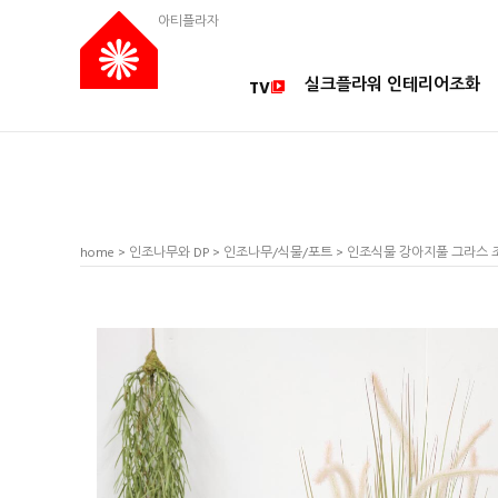
아티플라자
실크플라워 인테리어조화
TV
home
>
인조나무와 DP
>
인조나무/식물/포트
> 인조식물 강아지풀 그라스 조