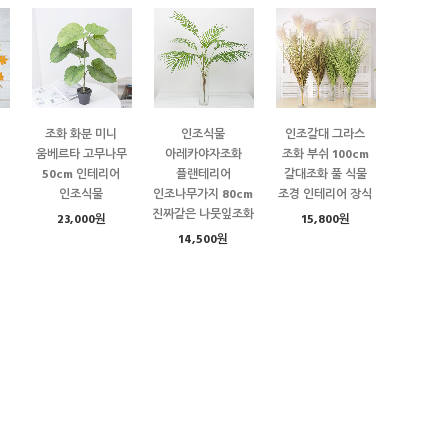
조화 화분 미니
인조식물
인조갈대 그라스
움베르타 고무나무
아레카야자조화
조화 부쉬 100cm
50cm 인테리어
플랜테리어
갈대조화 풀 식물
인조식물
인조나무가지 80cm
조경 인테리어 장식
진짜같은 나뭇잎조화
23,000원
15,800원
14,500원