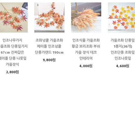
인조나무가지
조화넝쿨 가을조화
인조식물 가을조화
가을조화 단풍잎
가을조화 단풍잎가지
메이플 인조넝쿨
황금 보리조화 부쉬
1봉지(36개)
67cm 진짜같은
단풍가랜드 190cm
가을 장식 데코
인조단풍 조화잎
메이플 단풍 나뭇잎
인테리어
인조나뭇잎
9,800원
가을장식
4,000원
4,600원
2,800원