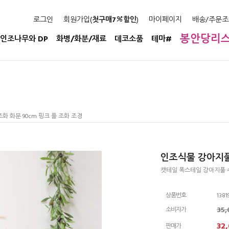
로그인
회원가입(
첫구매7
할인
)
마이페이지
배송/주문조
봉안당리
인조나무와 DP
화병/화분/재료
데코소품
테마#
화 화분 90cm 핑크 풀 조화 조경
인조식물 강아지풀 
캣테일 폭스테일 강아지풀 
상품번호
1381
35
소비자가
32
판매가