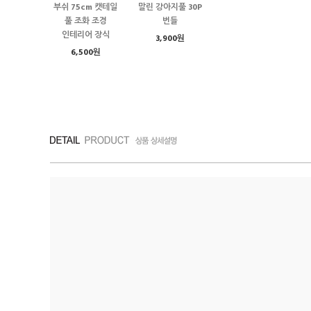
부쉬 75cm 캣테일
말린 강아지풀 30P
풀 조화 조경
번들
인테리어 장식
3,900원
6,500원