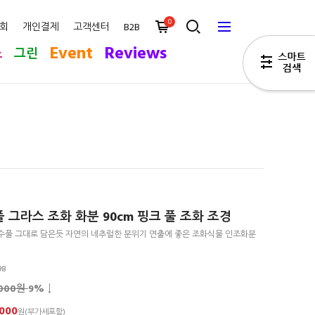
0
회
개인결제
고객센터
B2B
Event
Reviews
스
그린
그라스 조화 화분 90cm 핑크 풀 조화 조경
수풀 그대로 담은듯 자연의 네추럴한 분위기 연출에 좋은 조화식물 인조화분
98
,000원
9
% ↓
,000
원(부가세포함)