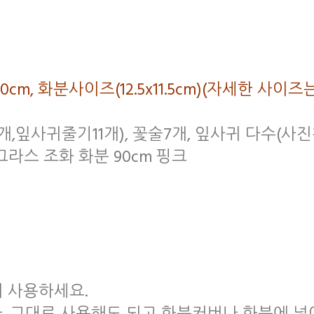
폭30cm, 화분사이즈(12.5x11.5cm)(자세한
7개,잎사귀줄기11개), 꽃술7개, 잎사귀 다수(사
그라스 조화 화분 90cm 핑크
서 사용하세요.