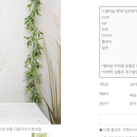
※멤버쉽 혜택가[판매가
VVIP
VIP
하트
다이아
클로바
일반
*멤버쉽 비적용 상품은 
*이벤트 상품은 추가할인
적립금
320
배송비
배송조
원산지
중국
■ 다른 옵션도 구매하시