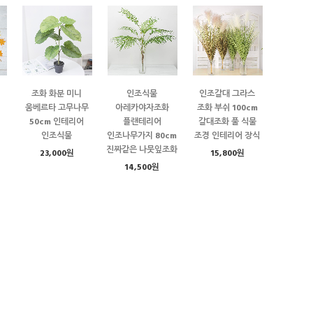
조화 화분 미니
인조식물
인조갈대 그라스
움베르타 고무나무
아레카야자조화
조화 부쉬 100cm
50cm 인테리어
플랜테리어
갈대조화 풀 식물
인조식물
인조나무가지 80cm
조경 인테리어 장식
진짜같은 나뭇잎조화
23,000원
15,800원
14,500원