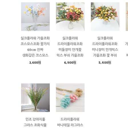
실크플라워 가을조화
실크플라워
실크플라워
코스모스조화 꽃가지
드라이플라워조화
드라이플라워조화
60cm 진짜
미들장미 안개꽃
미니장미 안개믹스
생화같은 코스모스
믹스 부쉬 가을조화
가을조화 꽃 부쉬
3,600원
6,900원
5,400원
인조 강아지풀
드라이플라워
그라스 조화식물
바니테일 라그라스