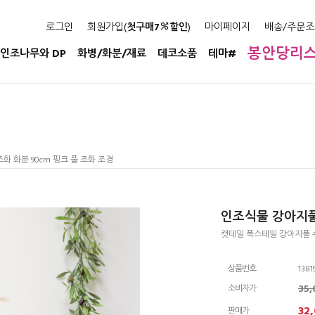
로그인
회원가입(
첫구매7
할인
)
마이페이지
배송/주문조
봉안당리
인조나무와 DP
화병/화분/재료
데코소품
테마#
화 화분 90cm 핑크 풀 조화 조경
인조식물 강아지풀 
캣테일 폭스테일 강아지풀 
상품번호
1381
35
소비자가
32
판매가