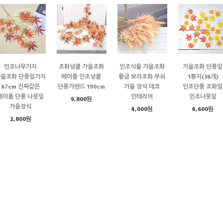
인조나무가지
조화넝쿨 가을조화
인조식물 가을조화
가을조화 단풍잎
가을조화 단풍잎가지
메이플 인조넝쿨
황금 보리조화 부쉬
1봉지(36개)
67cm 진짜같은
단풍가랜드 190cm
가을 장식 데코
인조단풍 조화잎
메이플 단풍 나뭇잎
인테리어
인조나뭇잎
9,800원
가을장식
4,000원
4,600원
2,800원