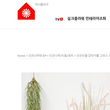
아티플라자
실크플라워 인테리어조화
TV
home
>
인조나무와 DP
>
인조나무/식물/포트
> 인조식물 강아지풀 그라스 조