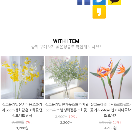
WITH ITEM
함께 구매하기 좋은상품도 확인해 보세요!
실크플라워 온시디움 조화가
실크플라워 안개꽃조화 가지 6
실크플라워 극락조조화 조화
지 85cm 생화같은 조화꽃 댄
5cm 파스텔 생화같은 조화꽃
꽃 가지 64cm 인조 미니극락
싱오키드 장식
조 오렌지
3,900원
10% ↓
3,400원
5,300원
6% ↓
3,500원
13% ↓
3,200원
4,600원