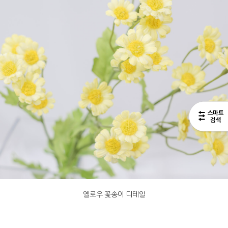
옐로우 꽃송이 디테일