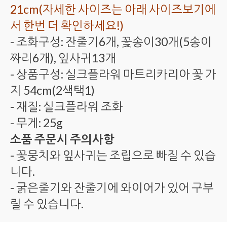
21cm(자세한 사이즈는 아래 사이즈보기에
서 한번 더 확인하세요!)
- 조화구성: 잔줄기6개, 꽃송이30개(5송이
짜리6개), 잎사귀13개
- 상품구성: 실크플라워 마트리카리아 꽃 가
지 54cm(2색택1)
- 재질: 실크플라워 조화
- 무게: 25g
소품 주문시 주의사항
- 꽃뭉치와 잎사귀는 조립으로 빠질 수 있습
니다.
- 굵은줄기와 잔줄기에 와이어가 있어 구부
릴 수 있습니다.