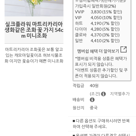
※멤버쉽혜택가(판매가기준)/
가입즉시 일반회원(2%)
VVIP
3,830 (15% 할인)
VIP
4,050 (10% 할인)
실크플라워 마트리카리아
하트
4,190 (7% 할인)
생화같은 조화 꽃 가지 54c
다이아
4,280 (5% 할인)
m 미니조화
클로바
4,370 (3% 할인)
일반
4,410 (2% 할인)
마트리카리아 조화꽃은 보통 알고
멤버쉽 혜택 더 알아보기
있는 캐모마일꽃이죠 허브식물조
*멤버쉽 비적용 상품은 혜택가
화 이지만 꽃송이가 예쁜 미니조화
표시가 되지 않습니다.
*이벤트 상품은 추가할인 및 쿠
폰이 적용되지 않습니다.
적립금
40원
(조건)
지역별추가
배송비
원산지
중국
■ 다른 옵션도 구매하시려면 반복
하여 선택해 주세요.
■ 옵션별 가격이 다른경우 선택시