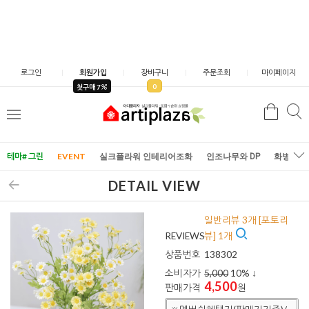
로그인
회원가입
장바구니
주문조회
마이페이지
0
첫구매 7
검
검
메
색
색
뉴
테마# 그린
EVENT
실크플라워 인테리어조화
인조나무와 DP
화병/화
DETAIL VIEW
일반리뷰 3개 [포토리
REVIEWS
뷰] 1개
상품번호
138302
소비자가
5,000
10
% ↓
4,500
판매가격
원