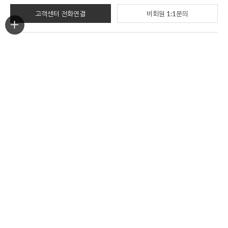
고객센터 전화연결
비회원 1:1문의
ORDER TRACKING
한진택배
배송위치조회
반품/교환
부산광역시 부산진구 중앙대로909번길 30(양정동)
반품 및 교환시 해당 택배사를 이용해주세요.
COMPANY INFO
상호명
아티플라자
대표이사
김민수
대표전화
1661-6775
주소
부산광역시 부산진구 중앙대로909번길
30(양정동)
사업자등록번호
621-10-57857
통신판매업신고
2012-부산진-0328
개인정보관리책임자
김민수
cs@artiplaza.com