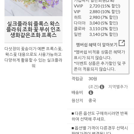
가입즉시 일반회원(2%)
VVIP
2,720 (15% 할인)
VIP
2,880 (10% 할인)
하트
2,980 (7% 할인)
실크플라워 플록스 왁스
다이아
3,040 (5% 할인)
플라워 조화 꽃 부쉬 인조
클로바
3,110 (3% 할인)
생화같은조화 프록스
일반
3,140 (2% 할인)
멤버쉽 혜택 더 알아보기
다섯장의 꽃송이가 예쁜 프록스꽃,
*멤버쉽 비적용 상품은 혜택가
왁스꽃 대용으로도 사용가능하고
표시가 되지 않습니다.
다양하게 활용할 수 있는 실크플라
*이벤트 상품은 추가할인 및 쿠
워
폰이 적용되지 않습니다.
적립금
30원
(조건)
지역별추가
배송비
원산지
중국
■ 다른 옵션도 구매하시려면 반복
하여 선택해 주세요.
■ 옵션별 가격이 다른경우 선택시
판매가격이 변경됩니다.