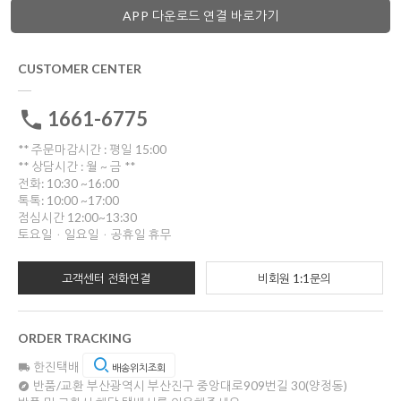
APP 다운로드 연결 바로가기
CUSTOMER CENTER
1661-6775
** 주문마감시간 : 평일 15:00
** 상담시간 : 월 ~ 금 **
전화: 10:30 ~16:00
톡톡: 10:00 ~17:00
점심시간 12:00~13:30
토요일ㆍ일요일ㆍ공휴일 휴무
고객센터 전화연결
비회원 1:1문의
ORDER TRACKING
한진택배
배송위치조회
반품/교환
부산광역시 부산진구 중앙대로909번길 30(양정동)