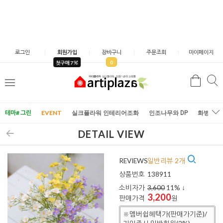
로그인
회원가입
장바구니
주문조회
마이페이지
0
첫구매 7
검
검
메
색
색
뉴
테마# 그린
EVENT
실크플라워 인테리어조화
인조나무와 DP
화병/화
DETAIL VIEW
REVIEWS
일반리뷰 2개
상품번호
138911
소비자가
3,600
11
% ↓
3,200
판매가격
원
※멤버쉽혜택가(판매가기준)/