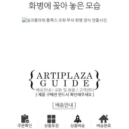
화병에 꽂아 놓은 모습