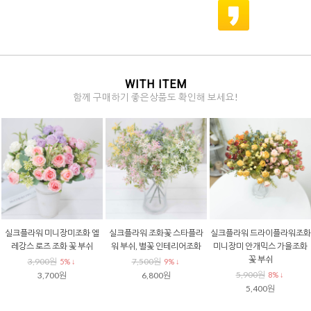
WITH ITEM
함께 구매하기 좋은상품도 확인해 보세요!
실크플라워 미니장미조화 엘
실크플라워 조화꽃 스타플라
실크플라워 드라이플라워조화
레강스 로즈 조화 꽃 부쉬
워 부쉬, 별꽃 인테리어조화
미니장미 안개믹스 가을조화
꽃 부쉬
3,900원
7,500원
5% ↓
9% ↓
5,900원
3,700원
6,800원
8% ↓
5,400원