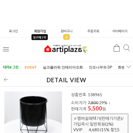
로그인
회원가입
장바구니
주문조회
마이페이지
0
첫구매 7
검
검
메
색
색
뉴
테마# 그린
EVENT
실크플라워 인테리어조화
인조나무와 DP
화병/화
DETAIL VIEW
상품번호
138965
소비자가
7,800
29
% ↓
5,500
판매가격
원
※멤버쉽혜택가(판매가기준)/
가입즉시 일반회원(2%)
VVIP
4,680 (15% 할인)