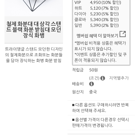
VIP
4,950 (10% 할인)
하트
5,120 (7% 할인)
다이아
5,230 (5% 할인)
클로바
5,340 (3% 할인)
철제 화분대 대 삼각 스탠
일반
5,390 (2% 할인)
드 블랙 화분 받침대 모던
장식 화병
멤버쉽 혜택 더 알아보기
*멤버쉽 비적용 상품은 혜택가
표시가 되지 않습니다.
트라이앵글 스탠드 모던한 디자인
*이벤트 상품은 추가할인 및 쿠
의 철제화분으로 조화또는 화분들
폰이 적용되지 않습니다.
을 담아 장식하는 화병 화분 받침
적립금
50원
(조건)
지역별추가
배송비
원산지
중국
■ 다른 옵션도 구매하시려면 반복
하여 선택해 주세요.
■ 옵션별 가격이 다른경우 선택시
판매가격이 변경됩니다.