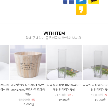
WITH ITEM
함께 구매하기 좋은상품도 확인해 보세요!
레터링 원형 나무화분 L-W21.
사각 유리 화병 10x10x40cm
사각 유리 화병 8x8x30cm 투
5xH17cm, 인조 나무 조화용
투명 인테리어 꽃병
명 인테리어 꽃병
화분
21,500원
12,000원
9% ↓
8% ↓
13,000원
8% ↓
19,500원
11,000원
12,000원