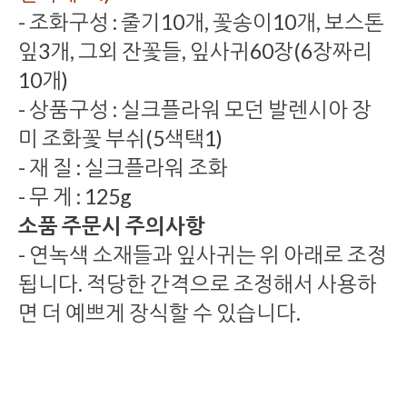
- 조화구성 : 줄기10개, 꽃송이10개, 보스톤
잎3개, 그외 잔꽃들, 잎사귀60장(6장짜리
10개)
- 상품구성 : 실크플라워 모던 발렌시아 장
미 조화꽃 부쉬(5색택1)
- 재 질 : 실크플라워 조화
- 무 게 : 125g
소품 주문시 주의사항
- 연녹색 소재들과 잎사귀는 위 아래로 조정
됩니다. 적당한 간격으로 조정해서 사용하
면 더 예쁘게 장식할 수 있습니다.