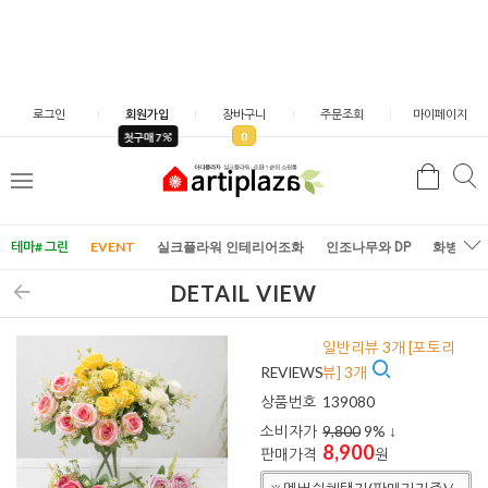
로그인
회원가입
장바구니
주문조회
마이페이지
0
첫구매 7
검
검
메
색
색
뉴
테마# 그린
EVENT
실크플라워 인테리어조화
인조나무와 DP
화병/화
DETAIL VIEW
일반리뷰 3개 [포토리
REVIEWS
뷰] 3개
상품번호
139080
소비자가
9,800
9
% ↓
8,900
판매가격
원