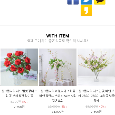
WITH ITEM
함께 구매하기 좋은상품도 확인해 보세요!
실크플라워 네추럴 제라늄 조
실크플라워 튤립조화 프레쉬
실크플라워 스프링 엘더베리
쿨
화꽃 부쉬 대 62cm
망고튤립 다섯송이 번들 조화
조화꽃 부쉬 예쁜 생화같은 
꽃 부쉬
성 조화
32,000원
9% ↓
8,200원
7,100원
29,000원
9% ↓
8% ↓
7,500원
6,500원