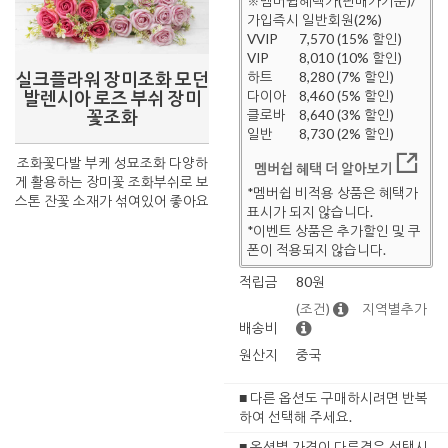
※멤버쉽혜택가(판매가기준)/
가입즉시 일반회원(2%)
VVIP
7,570 (15% 할인)
VIP
8,010 (10% 할인)
실크플라워 장미조화 모던
하트
8,280 (7% 할인)
발렌시아 로즈 부쉬 장미
다이아
8,460 (5% 할인)
꽃조화
클로바
8,640 (3% 할인)
일반
8,730 (2% 할인)
조화꽃다발 부케 성묘조화 다양하
멤버쉽 혜택 더 알아보기
게 활용하는 장미꽃 조화부쉬로 보
*멤버쉽 비적용 상품은 혜택가
스톤 잔꽃 소재가 섞여있어 좋아요
표시가 되지 않습니다.
*이벤트 상품은 추가할인 및 쿠
폰이 적용되지 않습니다.
적립금
80원
(조건)
지역별추가
배송비
원산지
중국
■ 다른 옵션도 구매하시려면 반복
하여 선택해 주세요.
■ 옵션별 가격이 다른경우 선택시