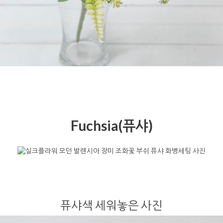
Fuchsia(퓨샤)
퓨샤색 세워놓은 사진