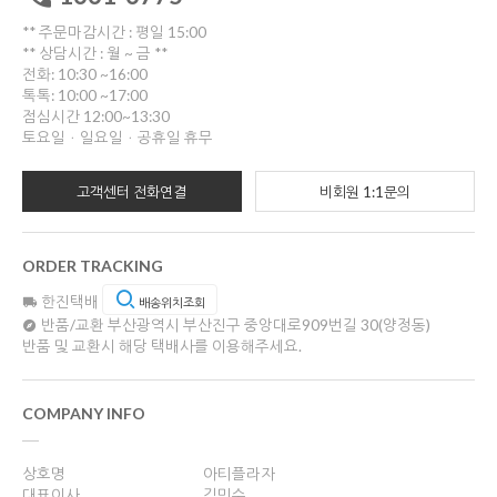
** 주문마감시간 : 평일 15:00
** 상담시간 : 월 ~ 금 **
전화: 10:30 ~16:00
톡톡: 10:00 ~17:00
점심시간 12:00~13:30
토요일ㆍ일요일ㆍ공휴일 휴무
고객센터 전화연결
비회원 1:1문의
ORDER TRACKING
한진택배
배송위치조회
반품/교환
부산광역시 부산진구 중앙대로909번길 30(양정동)
반품 및 교환시 해당 택배사를 이용해주세요.
COMPANY INFO
상호명
아티플라자
대표이사
김민수