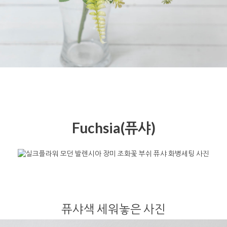
Fuchsia(퓨샤)
퓨샤색 세워놓은 사진