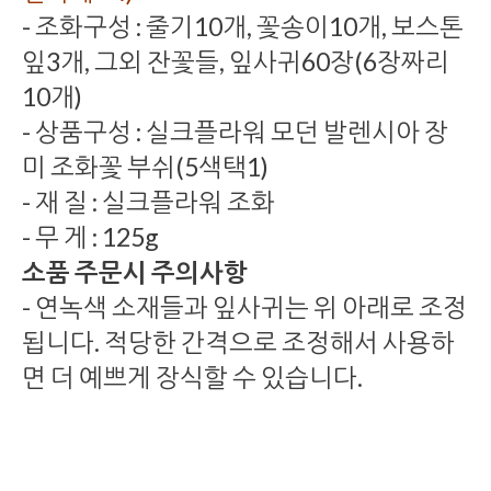
- 조화구성 : 줄기10개, 꽃송이10개, 보스톤
잎3개, 그외 잔꽃들, 잎사귀60장(6장짜리
10개)
- 상품구성 : 실크플라워 모던 발렌시아 장
미 조화꽃 부쉬(5색택1)
- 재 질 : 실크플라워 조화
- 무 게 : 125g
소품 주문시 주의사항
- 연녹색 소재들과 잎사귀는 위 아래로 조정
됩니다. 적당한 간격으로 조정해서 사용하
면 더 예쁘게 장식할 수 있습니다.