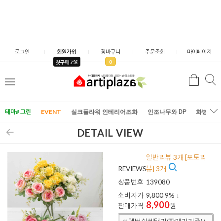
로그인
회원가입
장바구니
주문조회
마이페이지
0
첫구매 7
검
검
메
색
색
뉴
테마# 그린
EVENT
실크플라워 인테리어조화
인조나무와 DP
화병/화
DETAIL VIEW
일반리뷰 3개 [포토리
REVIEWS
뷰] 3개
상품번호
139080
소비자가
9,800
9
% ↓
8,900
판매가격
원