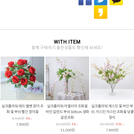
WITH ITEM
함께 구매하기 좋은상품도 확인해 보세요!
실크플라워 네추럴 제라늄 조
실크플라워 튤립조화 프레쉬
실크플라워 스프링 엘더베리
화꽃 부쉬 대 62cm
망고튤립 다섯송이 번들 조화
조화꽃 부쉬 예쁜 생화같은 감
꽃 부쉬
성 조화
32,000원
9% ↓
8,200원
7,100원
29,000원
9% ↓
8% ↓
7,500원
6,500원