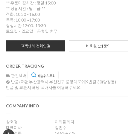
** 주문마감시간 : 평일 15:00
** 상담시간 : 월 ~ 금 **
전화: 10:30 ~16:00
톡톡: 10:00 ~17:00
점심시간 12:00~13:30
토요일ㆍ일요일ㆍ공휴일 휴무
고객센터 전화연결
비회원 1:1문의
ORDER TRACKING
한진택배
배송위치조회
반품/교환
부산광역시 부산진구 중앙대로909번길 30(양정동)
반품 및 교환시 해당 택배사를 이용해주세요.
COMPANY INFO
상호명
아티플라자
대표이사
김민수
대표전화
1661-6775