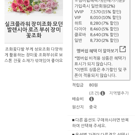
※멤버쉽혜택가(판매가기준)/
가입즉시 일반회원(2%)
VVIP
7,570 (15% 할인)
VIP
8,010 (10% 할인)
실크플라워 장미조화 모던
하트
8,280 (7% 할인)
발렌시아 로즈 부쉬 장미
다이아
8,460 (5% 할인)
꽃조화
클로바
8,640 (3% 할인)
일반
8,730 (2% 할인)
조화꽃다발 부케 성묘조화 다양하
멤버쉽 혜택 더 알아보기
게 활용하는 장미꽃 조화부쉬로 보
*멤버쉽 비적용 상품은 혜택가
스톤 잔꽃 소재가 섞여있어 좋아요
표시가 되지 않습니다.
*이벤트 상품은 추가할인 및 쿠
폰이 적용되지 않습니다.
적립금
80원
(조건)
지역별추가
배송비
원산지
중국
■ 다른 옵션도 구매하시려면 반복
하여 선택해 주세요.
■ 옵션별 가격이 다른경우 선택시