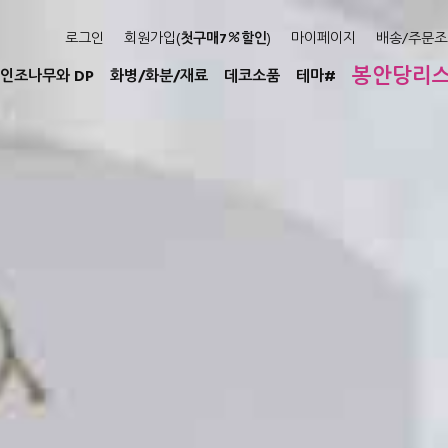
로그인
회원가입(
첫구매7
할인
)
마이페이지
배송/주문조
봉안당리
인조나무와 DP
화병/화분/재료
데코소품
테마#