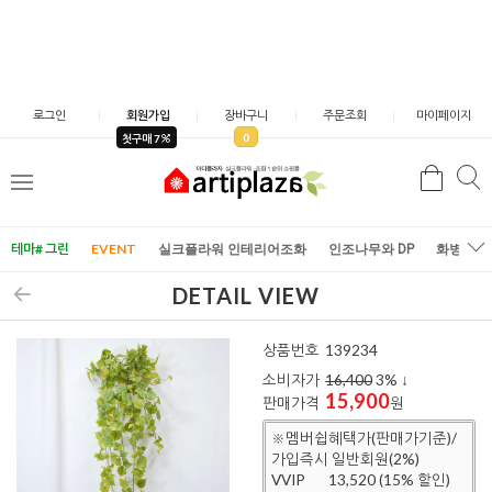
로그인
회원가입
장바구니
주문조회
마이페이지
0
첫구매 7
검
검
메
색
색
뉴
테마# 그린
EVENT
실크플라워 인테리어조화
인조나무와 DP
화병/화
DETAIL VIEW
상품번호
139234
소비자가
16,400
3
% ↓
15,900
판매가격
원
※멤버쉽혜택가(판매가기준)/
가입즉시 일반회원(2%)
VVIP
13,520 (15% 할인)