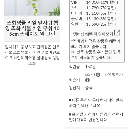
VIP
14,310 (10% 할인)
하트
14,790 (7% 할인)
다이아
15,110 (5% 할인)
클로바
15,430 (3% 할인)
조화넝쿨 리얼 잎사귀 행
일반
15,590 (2% 할인)
잉 조화 식물 바인 부쉬 10
5cm 포테이토 잎 그린
멤버쉽 혜택 더 알아보기
*멤버쉽 비적용 상품은 혜택가
표시가 되지 않습니다.
잎사귀가 풍성하고 진짜같은 인조
*이벤트 상품은 추가할인 및 쿠
식물 조화넝쿨 감자잎 넝쿨바인으
폰이 적용되지 않습니다.
로 조화인테리어용 실내장식 행잉
조화
적립금
160원
(조건)
지역별추가
배송비
원산지
중국
■ 다른 옵션도 구매하시려면 반복
하여 선택해 주세요.
■ 옵션별 가격이 다른경우 선택시
판매가격이 변경됩니다.