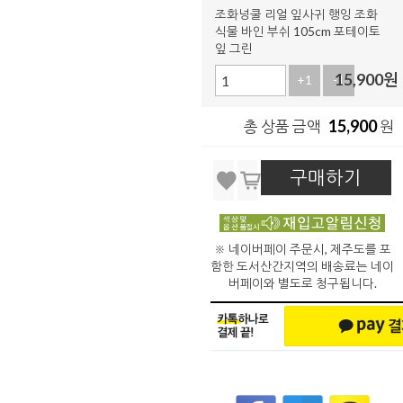
조화넝쿨 리얼 잎사귀 행잉 조화
식물 바인 부쉬 105cm 포테이토
잎 그린
15,900
원
+1
-1
15,900
총 상품 금액
원
구매하기
※ 네이버페이 주문시, 제주도를 포
함한 도서산간지역의 배송료는 네이
버페이와 별도로 청구됩니다.