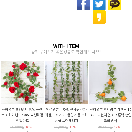
WITH ITEM
함께 구매하기 좋은상품도 확인해 보세요!
조화넝쿨 벨벳장미 행잉 플랜
인조넝쿨 네추럴 잎사귀 조화
조화넝쿨 호박넝쿨 가랜드 19
트 조화가랜드 180cm 생화같
가랜드 184cm 행잉 식물 조화
0cm 오렌지 인조 조롱박 행잉
은 갈란드
넝쿨 플랜테리어
조화 장식
21,000원
11,000원
12,000원
10% ↓
11% ↓
29% ↓