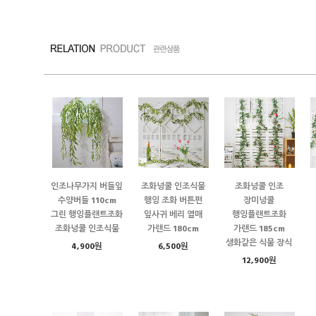
인조나무가지 버들잎
조화넝쿨 인조식물
조화넝쿨 인조
수양버들 110cm
행잉 조화 버튼펀
장미넝쿨
그린 행잉플랜트조화
잎사귀 베리 열매
행잉플랜트조화
조화넝쿨 인조식물
가랜드 180cm
가랜드 185cm
생화같은 식물 장식
4,900원
6,500원
12,900원