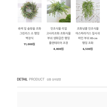
측백 잎 솔방울 조화
인조식물 리얼
조화넝쿨 인조식물
그린리스 소 행잉
고사리조화 조화식물
아스파라거스 잎사귀
벽장식
부쉬 생화같은 행잉
바인 부쉬 85cm
플랜테리어 조경
행잉 조화
11,000원
4,800원
6,500원