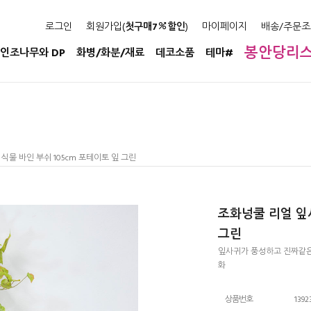
로그인
회원가입(
첫구매7
할인
)
마이페이지
배송/주문조
봉안당리
인조나무와 DP
화병/화분/재료
데코소품
테마#
식물 바인 부쉬 105cm 포테이토 잎 그린
조화넝쿨 리얼 잎사
그린
잎사귀가 풍성하고 진짜같
화
상품번호
1392