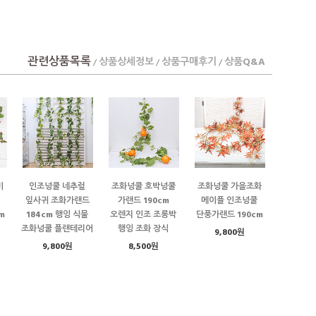
관련상품목록
상품상세정보
상품구매후기
상품Q&A
/
/
/
미
인조넝쿨 네추럴
조화넝쿨 호박넝쿨
조화넝쿨 가을조화
잎사귀 조화가랜드
가랜드 190cm
메이플 인조넝쿨
m
184cm 행잉 식물
오렌지 인조 조롱박
단풍가랜드 190cm
조화넝쿨 플랜테리어
행잉 조화 장식
9,800원
9,800원
8,500원