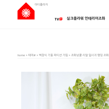
아티플라자
실크플라워 인테리어조화
TV
home
>
테마#
>
벽장식 기둥 파티션 가림
> 조화넝쿨 리얼 잎사귀 행잉 조화 