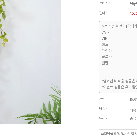
16
소비자가
15,
판매가
※멤버쉽 혜택가[판매가
VVIP
VIP
하트
다이아
클로바
일반
*멤버쉽 비적용 상품은 
*이벤트 상품은 추가할인
적립금
160
배송비
배송조
원산지
중국
조화넝쿨 리얼 잎사귀 행잉 