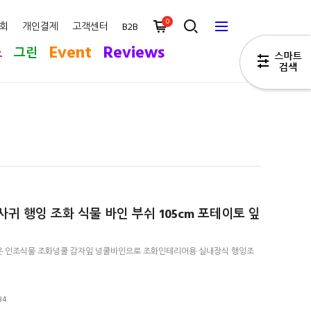
0
회
개인결제
고객센터
B2B
Event
Reviews
스
그린
귀 행잉 조화 식물 바인 부쉬 105cm 포테이토 잎
은 인조식물 조화넝쿨 감자잎 넝쿨바인으로 조화인테리어용 실내장식 행잉조
34