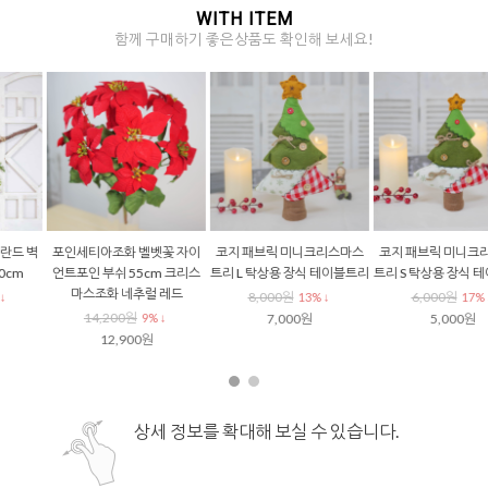
WITH ITEM
함께 구매하기 좋은상품도 확인해 보세요!
코지 패브릭 미니크리스마스
코지 패브릭 미니크리스마스
크리스마스 캔들홀더 센터피
트리 L 탁상용 장식 테이블트리
트리 S 탁상용 장식 테이블트리
스 4구 촛대, LED초 7.5x15(배
터리포함) 4개 세트
8,000원
6,000원
13% ↓
17% ↓
72,000원
7,000원
5,000원
10% ↓
65,000원
상세 정보를 확대해 보실 수 있습니다.