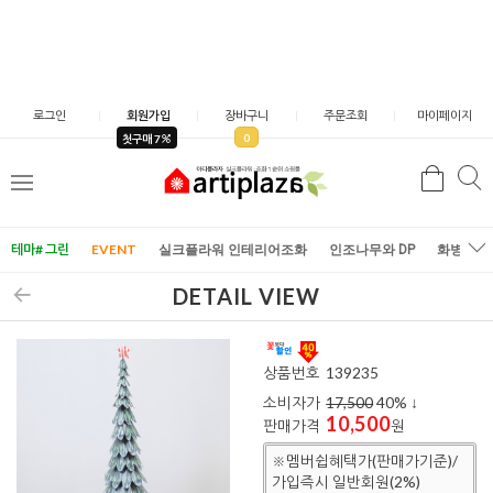
로그인
회원가입
장바구니
주문조회
마이페이지
0
첫구매 7
검
검
메
색
색
뉴
테마# 그린
EVENT
실크플라워 인테리어조화
인조나무와 DP
화병/화
DETAIL VIEW
상품번호
139235
소비자가
17,500
40
% ↓
10,500
판매가격
원
※멤버쉽혜택가(판매가기준)/
가입즉시 일반회원(2%)