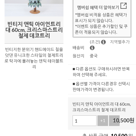
멤버쉽 혜택 더 알아보기
*멤버쉽 비적용 상품은 혜택가
표시가 되지 않습니다.
빈티지 앤틱 아이언트리
*이벤트 상품은 추가할인 및 쿠
대 60cm, 크리스마스트리
폰이 적용되지 않습니다.
철제 데코트리
(조건)
지역별추가
배송비
빈티지한 분위기 핸드메이드 칠을
덧댄 유니크한 스타일의 철제트리
원산지
중국
로 탁자에 올려놓는 앤틱 테이블트
리
■ 다른 옵션도 구매하시려면 반복
하여 선택해 주세요.
■ 옵션별 가격이 다른경우 선택시
판매가격이 변경됩니다.
빈티지 앤틱 아이언트리 대 60cm,
크리스마스트리 철제 데코트리
10,500
원
+1
-1
10,500