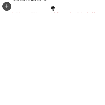
최근본상품
마이페이지
주문조회
PC 버젼
APP 다운로드 연결 바로가기
CUSTOMER CENTER