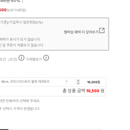
,500원
40
% ↓
500
원(부가세포함)
기준]/가입즉시 일반회원(2%)
멤버쉽 혜택 더 알아보기
혜택가 표시가 되지 않습니다.
 및 쿠폰이 적용되지 않습니다.
건 : (조건)
지역별추가
 60cm, 크리스마스트리 철제 데코트리
10,500
원
총 상품 금액
10,500
원
려면 반복하여 선택해 주세요.
우 선택시 가격이 변경됩니다.