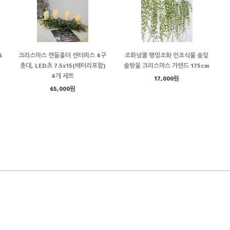
S
크리스마스 캔들홀더 센터피스 4구
조화넝쿨 행잉조화 인조식물 솔잎
촛대, LED초 7.5x15(배터리포함)
솔방울 크리스마스 가랜드 175cm
4개 세트
17,000원
65,000원