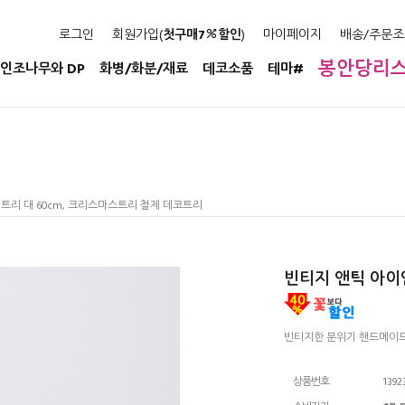
로그인
회원가입(
첫구매7
할인
)
마이페이지
배송/주문조
봉안당리
인조나무와 DP
화병/화분/재료
데코소품
테마#
트리 대 60cm, 크리스마스트리 철제 데코트리
빈티지 앤틱 아이
빈티지한 분위기 핸드메이드
상품번호
1392