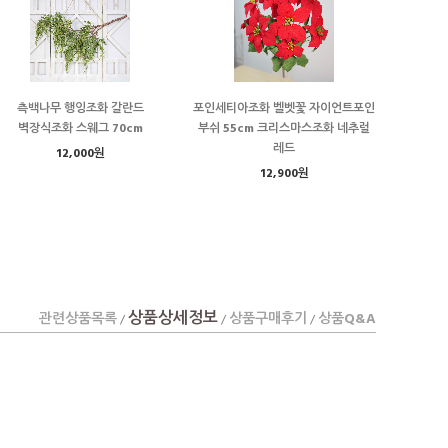
측백나무 행잉조화 갈란드
포인세티아조화 벨벳꽃 자이언트포인
벽장식조화 스웨그 70cm
부쉬 55cm 크리스마스조화 네추럴
레드
12,000원
12,900원
상품상세정보
관련상품목록
상품구매후기
상품Q&A
/
/
/