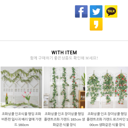
WITH ITEM
함께 구매하기 좋은상품도 확인해 보세요!
조화넝쿨 인조식물 행잉 조화
조화넝쿨 인조 장미넝쿨 행잉
조화넝쿨 인조 장미넝쿨 행잉
버튼펀 잎사귀 베리 열매 가랜
플랜트조화 가랜드 185cm 생
플랜트조화 가랜드 로즈바인 1
드 180cm
화같은 식물 장식
00cm 생화같은 식물 장식