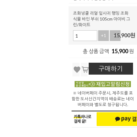
조화넝쿨 리얼 잎사귀 행잉 조화
식물 바인 부쉬 105cm 아이비 그
린/화이트
15,900
원
+1
-1
15,900
총 상품 금액
원
구매하기
※ 네이버페이 주문시, 제주도를 포
함한 도서산간지역의 배송료는 네이
버페이와 별도로 청구됩니다.