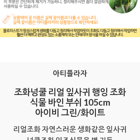
아티플라자
조화넝쿨 리얼 잎사귀 행잉 조화
식물 바인 부쉬 105cm
아이비 그린/화이트
리얼조화 자연스러운 생화같은 잎사귀