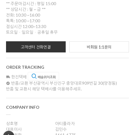
** 주문마감시간 : 평일 15:00
** 상담시간 : 월 ~ 금 **
전화: 10:30 ~16:00
톡톡: 10:00 ~17:00
점심시간 12:00~13:30
토요일ㆍ일요일ㆍ공휴일 휴무
고객센터 전화연결
비회원 1:1문의
ORDER TRACKING
한진택배
배송위치조회
반품/교환
부산광역시 부산진구 중앙대로909번길 30(양정동)
반품 및 교환시 해당 택배사를 이용해주세요.
COMPANY INFO
상호명
아티플라자
대표이사
김민수
대표전화
1661-6775