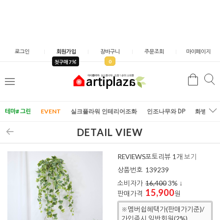
로그인
회원가입
장바구니
주문조회
마이페이지
0
첫구매 7
검
검
메
색
색
뉴
테마# 그린
EVENT
실크플라워 인테리어조화
인조나무와 DP
화병/화
DETAIL VIEW
REVIEWS
포토리뷰 1개
보기
상품번호
139239
소비자가
16,400
3
% ↓
15,900
판매가격
원
※멤버쉽혜택가(판매가기준)/
가입즉시 일반회원(2%)