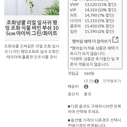
VVIP
13,520 (15% 할인)
VIP
14,310 (10% 할인)
하트
14,790 (7% 할인)
다이아
15,110 (5% 할인)
조화넝쿨 리얼 잎사귀 행
클로바
15,430 (3% 할인)
잉 조화 식물 바인 부쉬 10
일반
15,590 (2% 할인)
5cm 아이비 그린/화이트
멤버쉽 혜택 더 알아보기
조화넝쿨 진짜같은 리얼 조화 잎사
*멤버쉽 비적용 상품은 혜택가
귀 디자인 행잉조화로 실내 조화인
표시가 되지 않습니다.
테리어에 훌륭한 인조식물 장식
*이벤트 상품은 추가할인 및 쿠
폰이 적용되지 않습니다.
적립금
160원
(조건)
지역별추가
배송비
원산지
중국
■ 다른 옵션도 구매하시려면 반복
하여 선택해 주세요.
■ 옵션별 가격이 다른경우 선택시
판매가격이 변경됩니다.